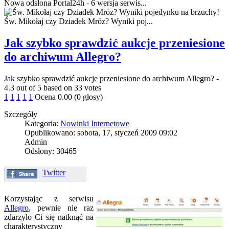
Nowa odsłona Portal24h - 6 wersja serwis...
Św. Mikołaj czy Dziadek Mróz? Wyniki poj...
Jak szybko sprawdzić aukcje przeniesione
do archiwum Allegro?
Jak szybko sprawdzić aukcje przeniesione do archiwum Allegro?
-
4.3
out of
5
based on
33
votes
1
1
1
1
1
Ocena 0.00 (0 głosy)
Szczegóły
Kategoria:
Nowinki Internetowe
Opublikowano: sobota, 17, styczeń 2009 09:02
Admin
Odsłony: 30465
Twitter
Korzystając z serwisu
Allegro
, pewnie nie raz
zdarzyło Ci się natknąć na
charakterystyczny