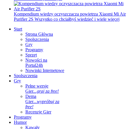
Kompendium wiedzy oczyszczacza powietrza Xiaomi Mi Air
Purifier 2S
Wszystko co chciałbyś wiedzieć i wiele więcej
Start
Strona Główna
Spolszczenia
Gry
Programy
Sprzęt
Nowości na
Portal24h
Nowinki Internetowe
Spolszczenia
Gry
Pełne wersje
Gier
...graj za free!
Dema
Gier
...wypróbuj za
free!
Recenzje Gier
Programy
Humor
Kawały