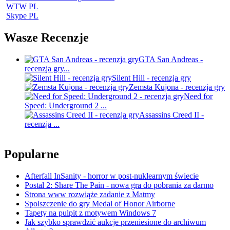
WTW PL
Skype PL
Wasze Recenzje
GTA San Andreas -
recenzja gry...
Silent Hill - recenzja gry
Zemsta Kujona - recenzja gry
Need for
Speed: Underground 2 ...
Assassins Creed II -
recenzja ...
Popularne
Afterfall InSanity - horror w post-nuklearnym świecie
Postal 2: Share The Pain - nowa gra do pobrania za darmo
Strona www rozwiąże zadanie z Matmy
Spolszczenie do gry Medal of Honor Airborne
Tapety na pulpit z motywem Windows 7
Jak szybko sprawdzić aukcje przeniesione do archiwum