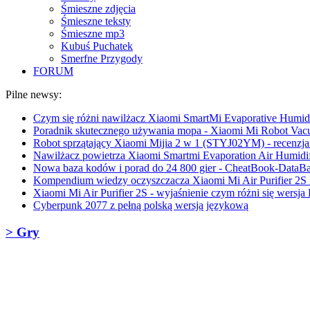
Śmieszne zdjęcia
Śmieszne teksty
Śmieszne mp3
Kubuś Puchatek
Smerfne Przygody
FORUM
Pilne newsy:
Czym się różni nawilżacz Xiaomi SmartMi Evaporative Humidif
Poradnik skutecznego używania mopa - Xiaomi Mi Robot Vac
Robot sprzątający Xiaomi Mijia 2 w 1 (STYJ02YM) - recenzja 
Nawilżacz powietrza Xiaomi Smartmi Evaporation Air Humidifi
Nowa baza kodów i porad do 24 800 gier - CheatBook-DataB
Kompendium wiedzy oczyszczacza Xiaomi Mi Air Purifier 2S
Xiaomi Mi Air Purifier 2S - wyjaśnienie czym różni się wersja
Cyberpunk 2077 z pełną polską wersją językową
> Gry