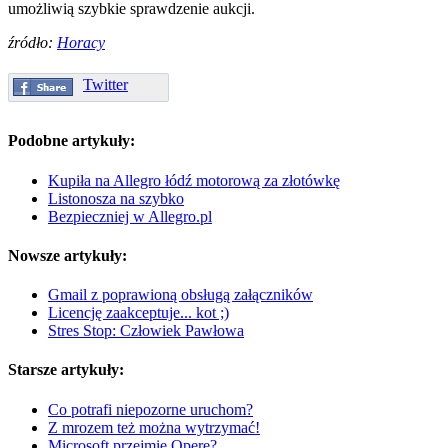
umożliwią szybkie sprawdzenie aukcji.
źródło:
Horacy
Twitter
Podobne artykuły:
Kupiła na Allegro łódź motorową za złotówkę
Listonosza na szybko
Bezpieczniej w Allegro.pl
Nowsze artykuły:
Gmail z poprawioną obsługą załączników
Licencję zaakceptuje... kot ;)
Stres Stop: Człowiek Pawłowa
Starsze artykuły:
Co potrafi niepozorne uruchom?
Z mrozem też można wytrzymać!
Microsoft przejmie Operę?