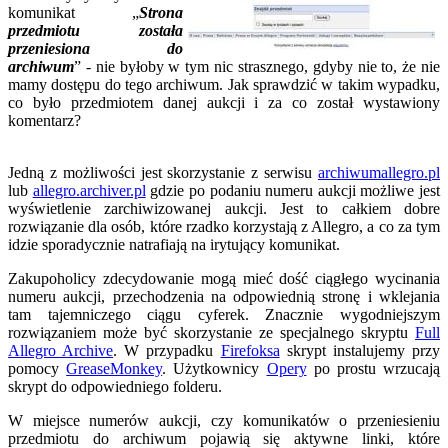
komunikat „
Strona
przedmiotu została
przeniesiona do
archiwum
” - nie byłoby w tym nic strasznego, gdyby nie to, że nie
mamy dostępu do tego archiwum. Jak sprawdzić w takim wypadku,
co było przedmiotem danej aukcji i za co został wystawiony
komentarz?
Jedną z możliwości jest skorzystanie z serwisu
archiwumallegro.pl
lub
allegro.archiver.pl
gdzie po podaniu numeru aukcji możliwe jest
wyświetlenie zarchiwizowanej aukcji. Jest to całkiem dobre
rozwiązanie dla osób, które rzadko korzystają z Allegro, a co za tym
idzie sporadycznie natrafiają na irytujący komunikat.
Zakupoholicy zdecydowanie mogą mieć dość ciągłego wycinania
numeru aukcji, przechodzenia na odpowiednią stronę i wklejania
tam tajemniczego ciągu cyferek. Znacznie wygodniejszym
rozwiązaniem może być skorzystanie ze specjalnego skryptu
Full
Allegro Archive
. W przypadku
Firefoksa
skrypt instalujemy przy
pomocy
GreaseMonkey
. Użytkownicy
Opery
po prostu wrzucają
skrypt do odpowiedniego folderu.
W miejsce numerów aukcji, czy komunikatów o przeniesieniu
przedmiotu do archiwum pojawią się aktywne linki, które