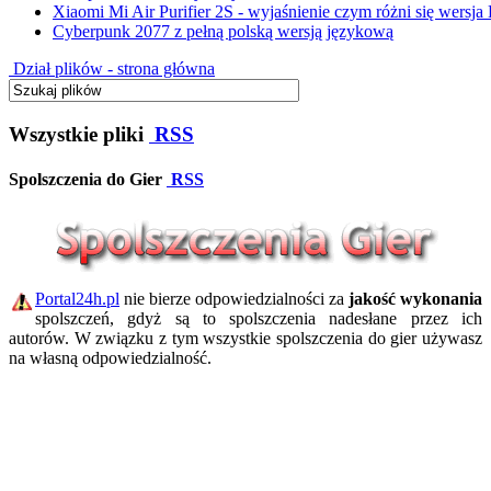
Xiaomi Mi Air Purifier 2S - wyjaśnienie czym różni się wersja
Cyberpunk 2077 z pełną polską wersją językową
Dział plików - strona główna
Wszystkie pliki
RSS
Spolszczenia do Gier
RSS
Portal24h.pl
nie bierze odpowiedzialności za
jakość wykonania
spolszczeń, gdyż są to spolszczenia nadesłane przez ich
autorów. W związku z tym wszystkie spolszczenia do gier używasz
na własną odpowiedzialność.