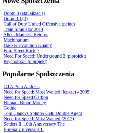
Nowe Spolszczenia
Doom 3 (aktualizacja)
Doom III (3)
Call of Duty United Offensive (pełne)
Train Simulator 2014
Alice: Madness Returns
Machinarium
Hacker Evolution Duality
Ford Street Racing
Need For Speed: Underground 2 (plprojekt)
Psychotoxic (plprojekt)
Popularne Spolszczenia
GTA: San Andreas
Need for Speed: Most Wanted (lepsze) - 2005
Need for Speed Carbon
Hitman: Blood Money
Gothic
Tom Clancys Splinter Cell: Double Agent
Need for Speed: Most Wanted (2012)
Settlers II: 10th Anniversary The
Europa Universalis II