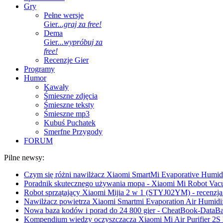
Gry
Pełne wersje
Gier
...graj za free!
Dema
Gier
...wypróbuj za
free!
Recenzje Gier
Programy
Humor
Kawały
Śmieszne zdjęcia
Śmieszne teksty
Śmieszne mp3
Kubuś Puchatek
Smerfne Przygody
FORUM
Pilne newsy:
Czym się różni nawilżacz Xiaomi SmartMi Evaporative Humidif
Poradnik skutecznego używania mopa - Xiaomi Mi Robot Vac
Robot sprzątający Xiaomi Mijia 2 w 1 (STYJ02YM) - recenzja 
Nawilżacz powietrza Xiaomi Smartmi Evaporation Air Humidifi
Nowa baza kodów i porad do 24 800 gier - CheatBook-DataB
Kompendium wiedzy oczyszczacza Xiaomi Mi Air Purifier 2S