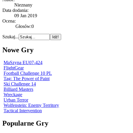
Nieznany
Data dodania:
09 Jan 2019
Ocena:
Głosów:0
Szukaj...
Nowe Gry
MaSzyna EU07-424
FlightGear
Football Challenge 10 PL
Tag: The Power of Paint
Ski Challenge 14
Billiard Masters
Wreckage
Urban Terror
Wolfenstein: Enemy Territory
Tactical Intervention
Popularne Gry