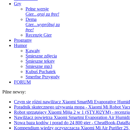
Gry
Pełne wersje
Gier
...graj za free!
Dema
Gier
...wypróbuj za
free!
Recenzje Gier
Programy
Humor
Kawały
Śmieszne zdjęcia
Śmieszne teksty
Śmieszne mp3
Kubuś Puchatek
Smerfne Przygody
FORUM
Pilne newsy:
Czym się różni nawilżacz Xiaomi SmartMi Evaporative Humidif
Poradnik skutecznego używania mopa - Xiaomi Mi Robot Vac
Robot sprzątający Xiaomi Mijia 2 w 1 (STYJ02YM) - recenzja 
Nawilżacz powietrza Xiaomi Smartmi Evaporation Air Humidifi
Nowa baza kodów i porad do 24 800 gier - CheatBook-DataB
Kompendium wiedzy oczyszczacza Xiaomi Mi Air Purifier 2S