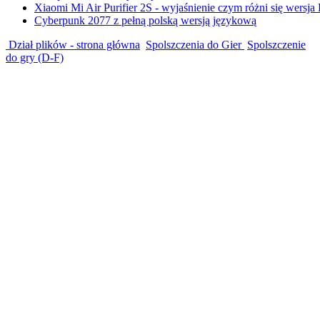
Xiaomi Mi Air Purifier 2S - wyjaśnienie czym różni się wersja
Cyberpunk 2077 z pełną polską wersją językową
Dział plików - strona główna
Spolszczenia do Gier
Spolszczenie
do gry (D-F)