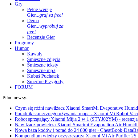
Gry
Pełne wersje
Gier
...graj za free!
Dema
Gier
...wypróbuj za
free!
Recenzje Gier
Programy
Humor
Kawały
Śmieszne zdjęcia
Śmieszne teksty
Śmieszne mp3
Kubuś Puchatek
Smerfne Przygody
FORUM
Pilne newsy:
Czym się różni nawilżacz Xiaomi SmartMi Evaporative Humidif
Poradnik skutecznego używania mopa - Xiaomi Mi Robot Vac
Robot sprzątający Xiaomi Mijia 2 w 1 (STYJ02YM) - recenzja 
Nawilżacz powietrza Xiaomi Smartmi Evaporation Air Humidifi
Nowa baza kodów i porad do 24 800 gier - CheatBook-DataB
Kompendium wiedzy oczyszczacza Xiaomi Mi Air Purifier 2S