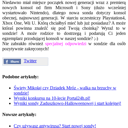
Niedawno miał miejsce początek nowej generacji wraz z premierą
nowych konsol od firm Microsoft i Sony (dużo wcześniej
wystartowało Nintendo), dlatego nowa sonda dotyczy konsol
obecnej, najnowszej generacji. W starciu uczestniczy Playstation4,
Xbox One, Wii U. Którą chciałbyś mieć lub już posiadasz? A może
któraś powinna znaleźć się pod Twoją choinką? Wyraź to w
sondzie! A może rodzice to dostrzegą i podarują Ci jeden
egzemplarz przodującej konsoli w naszej sondzie? ;-)
Nie zabrakło również
specjalnej odpowiedzi
w sondzie dla osób
pozytywnie zakręconych!
Twitter
Podobne artykuły:
Święty Mikołaj czy Dziadek Mróz - walka na brzuchy w
sondzie!
Wyniki konkursu na 10-lecie Portal24h.pl!
Wyniki sondy Zaduszkowo-Halloweenowej i start kolejnej!
Nowsze artykuły:
Czy używasz antywirusa? Start nowej sondy!