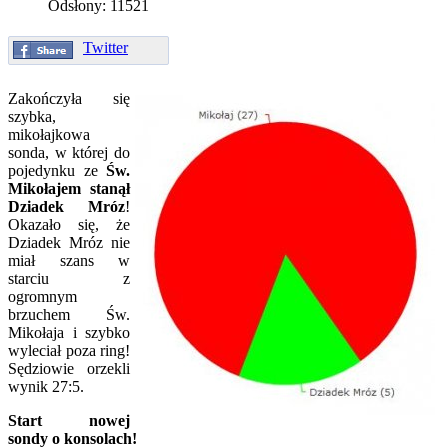
Odsłony: 11521
Twitter
Zakończyła się
szybka,
mikołajkowa
sonda, w której do
pojedynku ze
Św.
Mikołajem stanął
Dziadek Mróz
!
Okazało się, że
Dziadek Mróz nie
miał szans w
starciu z
ogromnym
brzuchem Św.
Mikołaja i szybko
wyleciał poza ring!
Sędziowie orzekli
wynik 27:5.
Start nowej
sondy o konsolach!