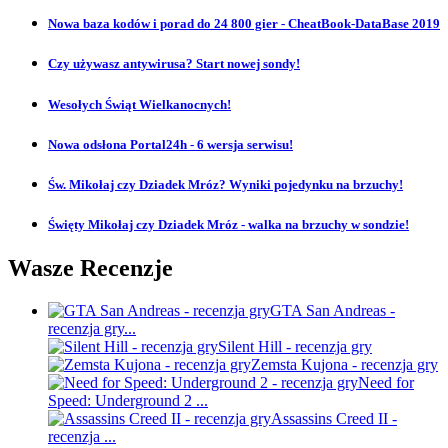
Nowa baza kodów i porad do 24 800 gier - CheatBook-DataBase 2019
Czy używasz antywirusa? Start nowej sondy!
Wesołych Świąt Wielkanocnych!
Nowa odsłona Portal24h - 6 wersja serwisu!
Św. Mikołaj czy Dziadek Mróz? Wyniki pojedynku na brzuchy!
Święty Mikołaj czy Dziadek Mróz - walka na brzuchy w sondzie!
Wasze Recenzje
GTA San Andreas -
recenzja gry...
Silent Hill - recenzja gry
Zemsta Kujona - recenzja gry
Need for
Speed: Underground 2 ...
Assassins Creed II -
recenzja ...