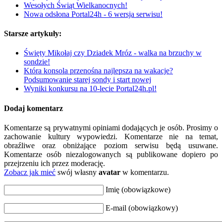
Wesołych Świąt Wielkanocnych!
Nowa odsłona Portal24h - 6 wersja serwisu!
Starsze artykuły:
Święty Mikołaj czy Dziadek Mróz - walka na brzuchy w
sondzie!
Która konsola przenośna najlepsza na wakacje?
Podsumowanie starej sondy i start nowej
Wyniki konkursu na 10-lecie Portal24h.pl!
Dodaj komentarz
Komentarze są prywatnymi opiniami dodających je osób. Prosimy o
zachowanie kultury wypowiedzi. Komentarze nie na temat,
obraźliwe oraz obniżające poziom serwisu będą usuwane.
Komentarze osób niezalogowanych są publikowane dopiero po
przejrzeniu ich przez moderację.
Zobacz jak mieć
swój własny
avatar
w komentarzu.
Imię (obowiązkowe)
E-mail (obowiązkowy)