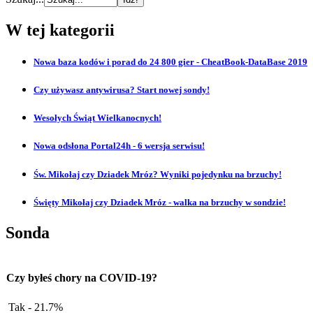
W tej kategorii
Nowa baza kodów i porad do 24 800 gier - CheatBook-DataBase 2019
Czy używasz antywirusa? Start nowej sondy!
Wesołych Świąt Wielkanocnych!
Nowa odsłona Portal24h - 6 wersja serwisu!
Św. Mikołaj czy Dziadek Mróz? Wyniki pojedynku na brzuchy!
Święty Mikołaj czy Dziadek Mróz - walka na brzuchy w sondzie!
Sonda
Czy byłeś chory na COVID-19?
Tak - 21.7%