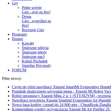
Gry
Pełne wersje
Gier
...graj za free!
Dema
Gier
...wypróbuj za
free!
Recenzje Gier
Programy
Humor
Kawały
Śmieszne zdjęcia
Śmieszne teksty
Śmieszne mp3
Kubuś Puchatek
Smerfne Przygody
FORUM
Pilne newsy:
Czym się różni nawilżacz Xiaomi SmartMi Evaporative Humidif
Poradnik skutecznego używania mopa - Xiaomi Mi Robot Vac
Robot sprzątający Xiaomi Mijia 2 w 1 (STYJ02YM) - recenzja 
Nawilżacz powietrza Xiaomi Smartmi Evaporation Air Humidifi
Nowa baza kodów i porad do 24 800 gier - CheatBook-DataB
Kompendium wiedzy oczyszczacza Xiaomi Mi Air Purifier 2S