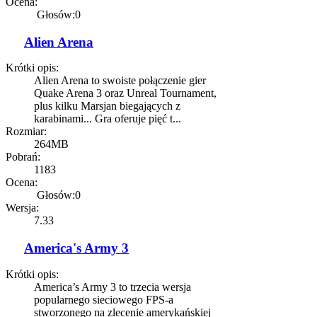
Ocena:
Głosów:0
Alien Arena
Krótki opis:
Alien Arena to swoiste połączenie gier
Quake Arena 3 oraz Unreal Tournament,
plus kilku Marsjan biegających z
karabinami... Gra oferuje pięć t...
Rozmiar:
264MB
Pobrań:
1183
Ocena:
Głosów:0
Wersja:
7.33
America's Army 3
Krótki opis:
America’s Army 3 to trzecia wersja
popularnego sieciowego FPS-a
stworzonego na zlecenie amerykańskiej