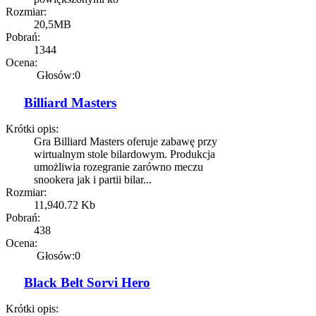
Rozmiar:
20,5MB
Pobrań:
1344
Ocena:
Głosów:0
Billiard Masters
Krótki opis:
Gra Billiard Masters oferuje zabawę przy
wirtualnym stole bilardowym. Produkcja
umożliwia rozegranie zarówno meczu
snookera jak i partii bilar...
Rozmiar:
11,940.72 Kb
Pobrań:
438
Ocena:
Głosów:0
Black Belt Sorvi Hero
Krótki opis: