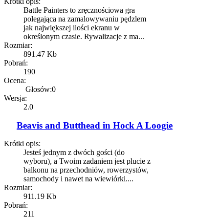
Krótki opis:
Battle Painters to zręcznościowa gra
polegająca na zamalowywaniu pędzlem
jak największej ilości ekranu w
określonym czasie. Rywalizacje z ma...
Rozmiar:
891.47 Kb
Pobrań:
190
Ocena:
Głosów:0
Wersja:
2.0
Beavis and Butthead in Hock A Loogie
Krótki opis:
Jesteś jednym z dwóch gości (do
wyboru), a Twoim zadaniem jest plucie z
balkonu na przechodniów, rowerzystów,
samochody i nawet na wiewiórki....
Rozmiar:
911.19 Kb
Pobrań:
211