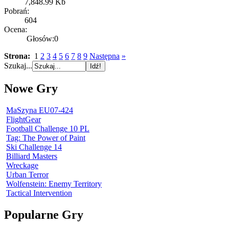
7,848.99 Kb
Pobrań:
604
Ocena:
Głosów:0
Strona:
1
2
3
4
5
6
7
8
9
Następna
»
Szukaj...
Nowe Gry
MaSzyna EU07-424
FlightGear
Football Challenge 10 PL
Tag: The Power of Paint
Ski Challenge 14
Billiard Masters
Wreckage
Urban Terror
Wolfenstein: Enemy Territory
Tactical Intervention
Popularne Gry