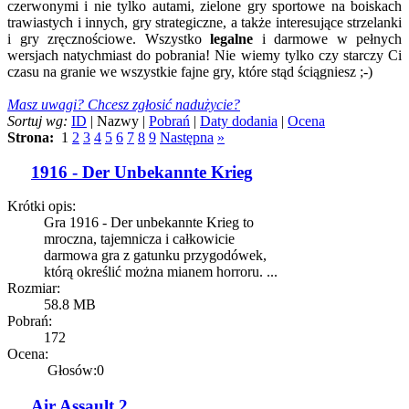
czerwonymi i nie tylko autami, zielone gry sportowe na boiskach
trawiastych i innych, gry strategiczne, a także interesujące strzelanki
i gry zręcznościowe. Wszystko
legalne
i darmowe w pełnych
wersjach natychmiast do pobrania! Nie wiemy tylko czy starczy Ci
czasu na granie we wszystkie fajne gry, które stąd ściągniesz ;-)
Masz uwagi? Chcesz zgłosić nadużycie?
Sortuj wg:
ID
| Nazwy |
Pobrań
|
Daty dodania
|
Ocena
Strona:
1
2
3
4
5
6
7
8
9
Następna
»
1916 - Der Unbekannte Krieg
Krótki opis:
Gra 1916 - Der unbekannte Krieg to
mroczna, tajemnicza i całkowicie
darmowa gra z gatunku przygodówek,
którą określić można mianem horroru. ...
Rozmiar:
58.8 MB
Pobrań:
172
Ocena:
Głosów:0
Air Assault 2