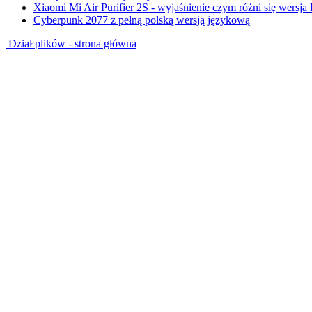
Xiaomi Mi Air Purifier 2S - wyjaśnienie czym różni się wersja
Cyberpunk 2077 z pełną polską wersją językową
Dział plików - strona główna