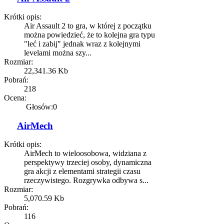
Krótki opis:
Air Assault 2 to gra, w której z początku
można powiedzieć, że to kolejna gra typu
"leć i zabij" jednak wraz z kolejnymi
levelami można szy...
Rozmiar:
22,341.36 Kb
Pobrań:
218
Ocena:
Głosów:0
AirMech
Krótki opis:
AirMech to wieloosobowa, widziana z
perspektywy trzeciej osoby, dynamiczna
gra akcji z elementami strategii czasu
rzeczywistego. Rozgrywka odbywa s...
Rozmiar:
5,070.59 Kb
Pobrań:
116