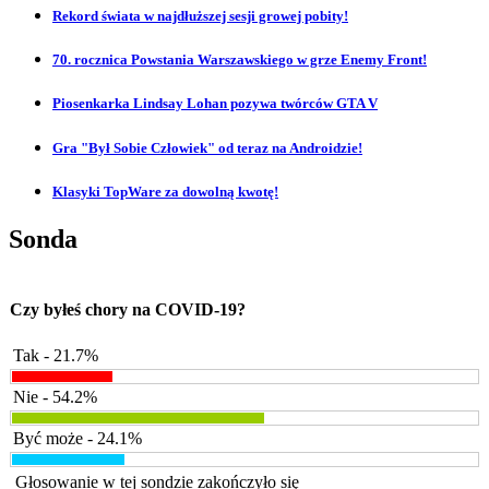
Rekord świata w najdłuższej sesji growej pobity!
70. rocznica Powstania Warszawskiego w grze Enemy Front!
Piosenkarka Lindsay Lohan pozywa twórców GTA V
Gra "Był Sobie Człowiek" od teraz na Androidzie!
Klasyki TopWare za dowolną kwotę!
Sonda
Czy byłeś chory na COVID-19?
Tak - 21.7%
Nie - 54.2%
Być może - 24.1%
Głosowanie w tej sondzie zakończyło się