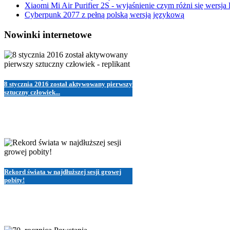
Xiaomi Mi Air Purifier 2S - wyjaśnienie czym różni się wersja
Cyberpunk 2077 z pełną polską wersją językową
Nowinki internetowe
8 stycznia 2016 został aktywowany pierwszy
sztuczny człowiek...
Rekord świata w najdłuższej sesji growej
pobity!