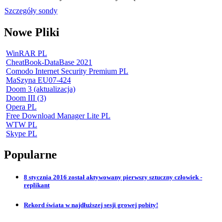
Szczegóły sondy
Nowe Pliki
WinRAR PL
CheatBook-DataBase 2021
Comodo Internet Security Premium PL
MaSzyna EU07-424
Doom 3 (aktualizacja)
Doom III (3)
Opera PL
Free Download Manager Lite PL
WTW PL
Skype PL
Popularne
8 stycznia 2016 został aktywowany pierwszy sztuczny człowiek -
replikant
Rekord świata w najdłuższej sesji growej pobity!