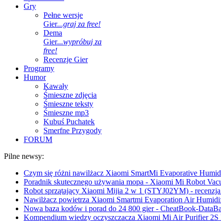
Gry
Pełne wersje
Gier
...graj za free!
Dema
Gier
...wypróbuj za
free!
Recenzje Gier
Programy
Humor
Kawały
Śmieszne zdjęcia
Śmieszne teksty
Śmieszne mp3
Kubuś Puchatek
Smerfne Przygody
FORUM
Pilne newsy:
Czym się różni nawilżacz Xiaomi SmartMi Evaporative Humidif
Poradnik skutecznego używania mopa - Xiaomi Mi Robot Vac
Robot sprzątający Xiaomi Mijia 2 w 1 (STYJ02YM) - recenzja 
Nawilżacz powietrza Xiaomi Smartmi Evaporation Air Humidifi
Nowa baza kodów i porad do 24 800 gier - CheatBook-DataB
Kompendium wiedzy oczyszczacza Xiaomi Mi Air Purifier 2S