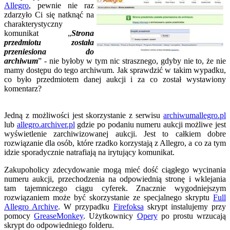
Allegro
, pewnie nie raz
zdarzyło Ci się natknąć na
charakterystyczny
komunikat „
Strona
przedmiotu została
przeniesiona do
archiwum
” - nie byłoby w tym nic strasznego, gdyby nie to, że nie
mamy dostępu do tego archiwum. Jak sprawdzić w takim wypadku,
co było przedmiotem danej aukcji i za co został wystawiony
komentarz?
Jedną z możliwości jest skorzystanie z serwisu
archiwumallegro.pl
lub
allegro.archiver.pl
gdzie po podaniu numeru aukcji możliwe jest
wyświetlenie zarchiwizowanej aukcji. Jest to całkiem dobre
rozwiązanie dla osób, które rzadko korzystają z Allegro, a co za tym
idzie sporadycznie natrafiają na irytujący komunikat.
Zakupoholicy zdecydowanie mogą mieć dość ciągłego wycinania
numeru aukcji, przechodzenia na odpowiednią stronę i wklejania
tam tajemniczego ciągu cyferek. Znacznie wygodniejszym
rozwiązaniem może być skorzystanie ze specjalnego skryptu
Full
Allegro Archive
. W przypadku
Firefoksa
skrypt instalujemy przy
pomocy
GreaseMonkey
. Użytkownicy
Opery
po prostu wrzucają
skrypt do odpowiedniego folderu.