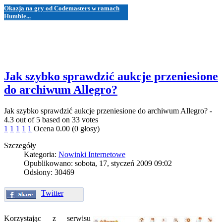
Okazja na gry od Codemasters w ramach
Humble...
Jak szybko sprawdzić aukcje przeniesione
do archiwum Allegro?
Jak szybko sprawdzić aukcje przeniesione do archiwum Allegro?
-
4.3
out of
5
based on
33
votes
1
1
1
1
1
Ocena 0.00 (0 głosy)
Szczegóły
Kategoria:
Nowinki Internetowe
Opublikowano: sobota, 17, styczeń 2009 09:02
Odsłony: 30469
Twitter
Korzystając z serwisu