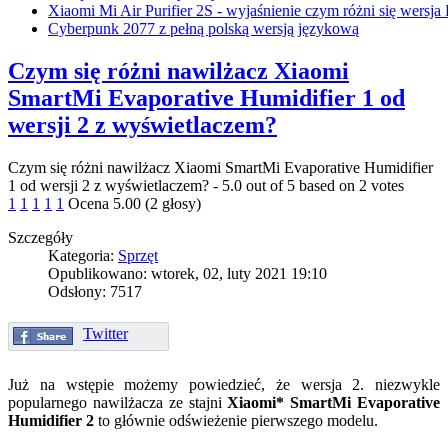
Xiaomi Mi Air Purifier 2S - wyjaśnienie czym różni się wersja
Cyberpunk 2077 z pełną polską wersją językową
Czym się różni nawilżacz Xiaomi
SmartMi Evaporative Humidifier 1 od
wersji 2 z wyświetlaczem?
Czym się różni nawilżacz Xiaomi SmartMi Evaporative Humidifier
1 od wersji 2 z wyświetlaczem?
-
5.0
out of
5
based on
2
votes
1
1
1
1
1
Ocena 5.00 (2 głosy)
Szczegóły
Kategoria:
Sprzęt
Opublikowano: wtorek, 02, luty 2021 19:10
Odsłony: 7517
Twitter
Już na wstępie możemy powiedzieć, że wersja 2. niezwykle
popularnego nawilżacza ze stajni
Xiaomi* SmartMi Evaporative
Humidifier 2
to głównie odświeżenie pierwszego modelu.