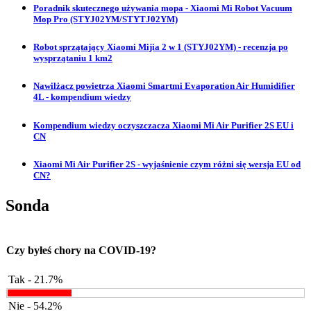
Poradnik skutecznego używania mopa - Xiaomi Mi Robot Vacuum
Mop Pro (STYJ02YM/STYTJ02YM)
Robot sprzątający Xiaomi Mijia 2 w 1 (STYJ02YM) - recenzja po
wysprzątaniu 1 km2
Nawilżacz powietrza Xiaomi Smartmi Evaporation Air Humidifier
4L - kompendium wiedzy
Kompendium wiedzy oczyszczacza Xiaomi Mi Air Purifier 2S EU i
CN
Xiaomi Mi Air Purifier 2S - wyjaśnienie czym różni się wersja EU od
CN?
Sonda
Czy byłeś chory na COVID-19?
Tak - 21.7%
Nie - 54.2%