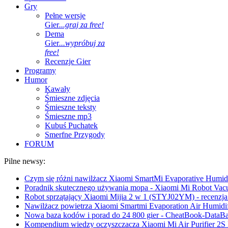
Gry
Pełne wersje
Gier
...graj za free!
Dema
Gier
...wypróbuj za
free!
Recenzje Gier
Programy
Humor
Kawały
Śmieszne zdjęcia
Śmieszne teksty
Śmieszne mp3
Kubuś Puchatek
Smerfne Przygody
FORUM
Pilne newsy:
Czym się różni nawilżacz Xiaomi SmartMi Evaporative Humidif
Poradnik skutecznego używania mopa - Xiaomi Mi Robot Vac
Robot sprzątający Xiaomi Mijia 2 w 1 (STYJ02YM) - recenzja 
Nawilżacz powietrza Xiaomi Smartmi Evaporation Air Humidifi
Nowa baza kodów i porad do 24 800 gier - CheatBook-DataB
Kompendium wiedzy oczyszczacza Xiaomi Mi Air Purifier 2S