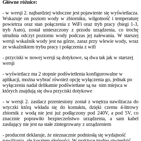
Główne różnice:
- w wersji 2. najbardziej widoczne jest pojawienie się wyświetlacza.
Wskazuje on poziom wody w zbiorniku, wilgotność i temperaturę
powietrza oraz stan połączenia z WiFi oraz tryb pracy (biegi 1-3,
tryb Auto), został umieszczony z przodu urządzenia, co trochę
utrudnia odczyt poziomu wody podczas jej nalewania. W starszej
wersji wskaźnik wody jest na górze, zaraz przy wlewie wody, wraz
ze wskaźnikiem trybu pracy i połączenia z wifi
- przyciski w nowej wersji są dotykowe, są dwa tak jak w starszej
wersji
- wyświetlacz ma 2 stopnie podświetlenia konfigurowalne w
aplikacji, można wybrać również opcję wyłączenia go, jednak po
wyłączeniu nadal delikatnie podświetlane są na nim miejsca w
których znajdują się dwa przyciski dotykowe
- w wersji 2. zasilacz przeniesiony został z wnętrza nawilżacza do
wtyczki którą wkłada się do kontaktu, dzięki czemu 4-litrowy
zbiornik z wodą nie jest już podłączony pod 240V, a pod 5V, co
znacznie poprawiło bezpieczeństwo urządzenia, a sam kabel
zasilający nie jest na stałe zintegrowany z urządzeniem
- producent deklaruje, że nieznacznie podniosłą się wydajność
nawilżania, ale kosztem głośności. W praktyce trudno stwierdzić,