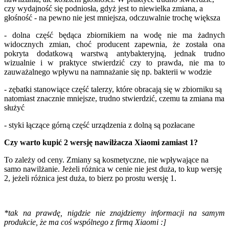
czy wydajność się podniosła, gdyż jest to niewielka zmiana, a
głośność - na pewno nie jest mniejsza, odczuwalnie trochę większa
- dolna część będąca zbiornikiem na wodę nie ma żadnych
widocznych zmian, choć producent zapewnia, że została ona
pokryta dodatkową warstwą antybakteryjną, jednak trudno
wizualnie i w praktyce stwierdzić czy to prawda, nie ma to
zauważalnego wpływu na namnażanie się np. bakterii w wodzie
- zębatki stanowiące część talerzy, które obracają się w zbiorniku są
natomiast znacznie mniejsze, trudno stwierdzić, czemu ta zmiana ma
służyć
- styki łączące górną część urządzenia z dolną są pozłacane
Czy warto kupić 2 wersję nawilżacza Xiaomi zamiast 1?
To zależy od ceny. Zmiany są kosmetyczne, nie wpływające na
samo nawilżanie. Jeżeli różnica w cenie nie jest duża, to kup wersję
2, jeżeli różnica jest duża, to bierz po prostu wersję 1.
*tak na prawdę, nigdzie nie znajdziemy informacji na samym
produkcie, że ma coś wspólnego z firmą Xiaomi :]