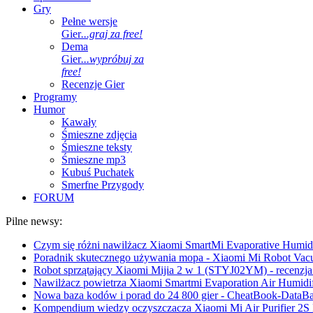
Gry
Pełne wersje
Gier
...graj za free!
Dema
Gier
...wypróbuj za
free!
Recenzje Gier
Programy
Humor
Kawały
Śmieszne zdjęcia
Śmieszne teksty
Śmieszne mp3
Kubuś Puchatek
Smerfne Przygody
FORUM
Pilne newsy:
Czym się różni nawilżacz Xiaomi SmartMi Evaporative Humidif
Poradnik skutecznego używania mopa - Xiaomi Mi Robot Vac
Robot sprzątający Xiaomi Mijia 2 w 1 (STYJ02YM) - recenzja 
Nawilżacz powietrza Xiaomi Smartmi Evaporation Air Humidifi
Nowa baza kodów i porad do 24 800 gier - CheatBook-DataB
Kompendium wiedzy oczyszczacza Xiaomi Mi Air Purifier 2S