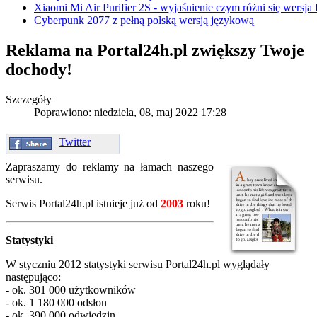
Xiaomi Mi Air Purifier 2S - wyjaśnienie czym różni się wersja
Cyberpunk 2077 z pełną polską wersją językową
Reklama na Portal24h.pl zwiększy Twoje
dochody!
Szczegóły
Poprawiono: niedziela, 08, maj 2022 17:28
Twitter
Zapraszamy do reklamy na łamach naszego
serwisu.
Serwis Portal24h.pl istnieje już od
2003
roku!
Statystyki
W styczniu 2012 statystyki serwisu Portal24h.pl wyglądały
następująco:
- ok. 301 000 użytkowników
- ok. 1 180 000 odsłon
- ok. 390 000 odwiedzin