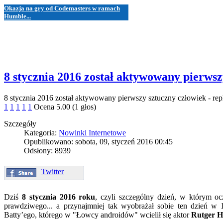
Okazja na gry od Codemasters w ramach
Humble...
8 stycznia 2016 został aktywowany pierwsz
8 stycznia 2016 został aktywowany pierwszy sztuczny człowiek - rep
1
1
1
1
1
Ocena 5.00 (1 głos)
Szczegóły
Kategoria:
Nowinki Internetowe
Opublikowano: sobota, 09, styczeń 2016 00:45
Odsłony: 8939
Twitter
Dziś
8 stycznia 2016 roku
, czyli szczególny dzień, w którym oc
prawdziwego... a przynajmniej tak wyobrażał sobie ten dzień w
Batty’ego, którego w "Łowcy androidów" wcielił się aktor
Rutger H