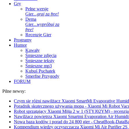
Gry
Pełne wersje
Gier
...graj za free!
Dema
Gier
...wypróbuj za
free!
Recenzje Gier
Programy
Humor
Kawały
Śmieszne zdjęcia
Śmieszne teksty
Śmieszne mp3
Kubuś Puchatek
Smerfne Przygody
FORUM
Pilne newsy:
Czym się różni nawilżacz Xiaomi SmartMi Evaporative Humidif
Poradnik skutecznego używania mopa - Xiaomi Mi Robot Vac
Robot sprzątający Xiaomi Mijia 2 w 1 (STYJ02YM) - recenzja 
Nawilżacz powietrza Xiaomi Smartmi Evaporation Air Humidifi
Nowa baza kodów i porad do 24 800 gier - CheatBook-DataB
Kompendium wiedzy oczyszczacza Xiaomi Mi Air Purifier 2S