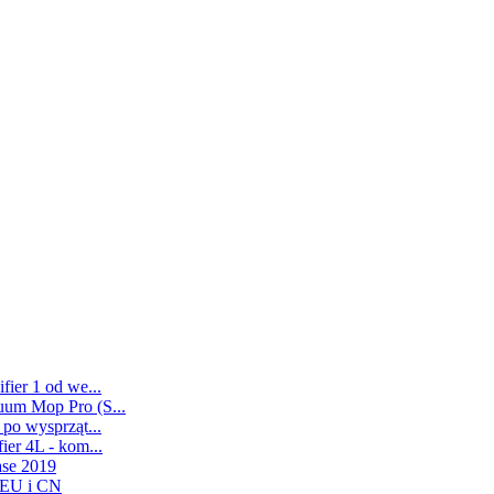
ier 1 od we...
uum Mop Pro (S...
po wysprząt...
er 4L - kom...
ase 2019
 EU i CN