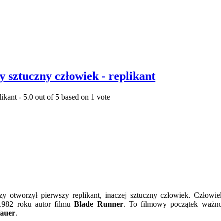
y sztuczny człowiek - replikant
likant
-
5.0
out of
5
based on
1
vote
zy otworzył pierwszy replikant, inaczej sztuczny człowiek. Człowi
 1982 roku autor filmu
Blade Runner
. To filmowy początek ważno
auer
.