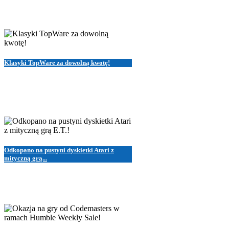
Klasyki TopWare za dowolną kwotę!
Odkopano na pustyni dyskietki Atari z
mityczną grą...