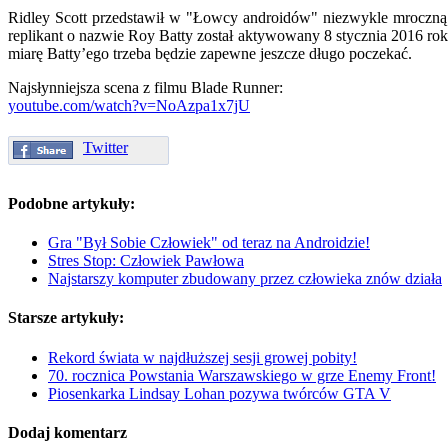
Ridley Scott przedstawił w "Łowcy androidów" niezwykle mroczną 
replikant o nazwie Roy Batty został aktywowany 8 stycznia 2016 rok
miarę Batty’ego trzeba będzie zapewne jeszcze długo poczekać.
Najsłynniejsza scena z filmu Blade Runner:
youtube.com/watch?v=NoAzpa1x7jU
Twitter
Podobne artykuły:
Gra "Był Sobie Człowiek" od teraz na Androidzie!
Stres Stop: Człowiek Pawłowa
Najstarszy komputer zbudowany przez człowieka znów działa
Starsze artykuły:
Rekord świata w najdłuższej sesji growej pobity!
70. rocznica Powstania Warszawskiego w grze Enemy Front!
Piosenkarka Lindsay Lohan pozywa twórców GTA V
Dodaj komentarz