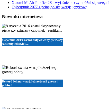
Xiaomi Mi Air Purifier 2S - wyjaśnienie czym różni się wersja
Cyberpunk 2077 z pełną polską wersją językową
Nowinki internetowe
8 stycznia 2016 został aktywowany pierwszy
sztuczny człowiek...
Rekord świata w najdłuższej sesji growej
pobity!