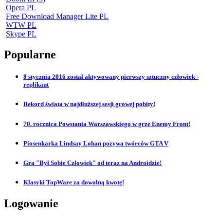
Opera PL
Free Download Manager Lite PL
WTW PL
Skype PL
Popularne
8 stycznia 2016 został aktywowany pierwszy sztuczny człowiek -
replikant
Rekord świata w najdłuższej sesji growej pobity!
70. rocznica Powstania Warszawskiego w grze Enemy Front!
Piosenkarka Lindsay Lohan pozywa twórców GTA V
Gra "Był Sobie Człowiek" od teraz na Androidzie!
Klasyki TopWare za dowolną kwotę!
Logowanie