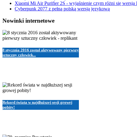
Xiaomi Mi Air Purifier 2S - wyjaśnienie czym różni się wersja
Cyberpunk 2077 z pełną polską wersją językową
Nowinki internetowe
8 stycznia 2016 został aktywowany pierwszy
sztuczny człowiek...
Rekord świata w najdłuższej sesji growej
pobity!