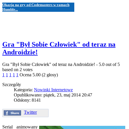
Okazja na gry od Codemasters w ramach
Humble...
Gra "Był Sobie Człowiek" od teraz na
Androidzie!
Gra "Był Sobie Człowiek" od teraz na Androidzie!
-
5.0
out of
5
based on
2
votes
1
1
1
1
1
Ocena 5.00 (2 głosy)
Szczegóły
Kategoria:
Nowinki Internetowe
Opublikowano: piątek, 23, maj 2014 20:47
Odsłony: 8141
Twitter
Serial animowany