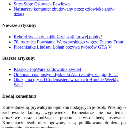
Stres Stop: Człowiek Pawłowa
Najstarszy komputer zbudowany przez człowieka znów
działa
Nowsze artykuły:
Rekord świata w najdłuższej sesji growej pobity!
70. rocznica Powstania Warszawskiego w grze Enemy Front!
Piosenkarka Lindsay Lohan pozywa twórców GTA V
Starsze artykuły:
Klasyki TopWare za dowolną kwotę!
Odkopano na pustyni dyskietki Atari z mityczną grą E.T.!
Okazja na gry od Codemasters w ramach Humble Weekly
Sale!
Dodaj komentarz
Komentarze są prywatnymi opiniami dodających je osób. Prosimy o
zachowanie kultury wypowiedzi. Komentarze nie na temat,
obraźliwe oraz obniżające poziom serwisu będą usuwane.
Komentarze osób niezalogowanych są publikowane dopiero po
przejrzeniu ich przez moderację.