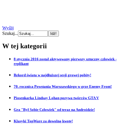
Wyślij
Szukaj...
W tej kategorii
8 stycznia 2016 został aktywowany pierwszy sztuczny człowiek -
replikant
Rekord świata w najdłuższej sesji growej pobity!
70. rocznica Powstania Warszawskiego w grze Enemy Front!
Piosenkarka Lindsay Lohan pozywa twórców GTA V
Gra "Był Sobie Człowiek" od teraz na Androidzie!
Klasyki TopWare za dowolną kwotę!