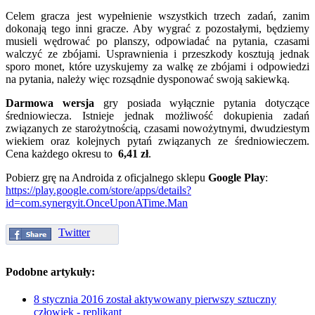
Celem gracza jest wypełnienie wszystkich trzech zadań, zanim
dokonają tego inni gracze. Aby wygrać z pozostałymi, będziemy
musieli wędrować po planszy, odpowiadać na pytania, czasami
walczyć ze zbójami. Usprawnienia i przeszkody kosztują jednak
sporo monet, które uzyskujemy za walkę ze zbójami i odpowiedzi
na pytania, należy więc rozsądnie dysponować swoją sakiewką.
Darmowa wersja
gry posiada wyłącznie pytania dotyczące
średniowiecza. Istnieje jednak możliwość dokupienia zadań
związanych ze starożytnością, czasami nowożytnymi, dwudziestym
wiekiem oraz kolejnych pytań związanych ze średniowieczem.
Cena każdego okresu to
6,41 zł
.
Pobierz grę na Androida z oficjalnego sklepu
Google Play
:
https://play.google.com/store/apps/details?
id=com.synergyit.OnceUponATime.Man
Twitter
Podobne artykuły:
8 stycznia 2016 został aktywowany pierwszy sztuczny
człowiek - replikant