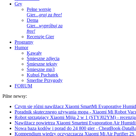
Gry
Pełne wersje
Gier
...graj za free!
Dema
Gier
...wypróbuj za
free!
Recenzje Gier
Programy
Humor
Kawały
Śmieszne zdjęcia
Śmieszne teksty
Śmieszne mp3
Kubuś Puchatek
Smerfne Przygody
FORUM
Pilne newsy:
Czym się różni nawilżacz Xiaomi SmartMi Evaporative Humidif
Poradnik skutecznego używania mopa - Xiaomi Mi Robot Vac
Robot sprzątający Xiaomi Mijia 2 w 1 (STYJ02YM) - recenzja 
Nawilżacz powietrza Xiaomi Smartmi Evaporation Air Humidifi
Nowa baza kodów i porad do 24 800 gier - CheatBook-DataB
Kompendium wiedzy oczyszczacza Xiaomi Mi Air Purifier 2S