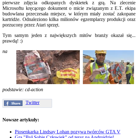
pierwsze zdjęcia odkopanych dyskietek z grą. Na zlecenie
Microsoftu kręcącego dokument o micie związanym z E.T. ekipa
budowlana przeczesała miejsce, w którym miały zostać zakopane
kartridże. Odnaleziono kilka milionów egzemplarzy produkcji oraz
porzucony przez Atari sprzęt.
Tym samym jeden z największych mitów branży okazał się...
prawdą! :)
na
podstawie: cd-action
Twitter
Nowsze artykuły:
Piosenkarka Lindsay Lohan pozywa twórców GTA V
Gra "Był Sobie Człowiek" od teraz na Androidzie!