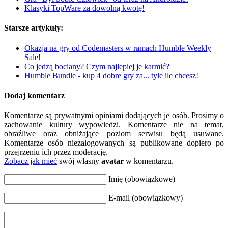
Klasyki TopWare za dowolną kwotę!
Starsze artykuły:
Okazja na gry od Codemasters w ramach Humble Weekly
Sale!
Co jedzą bociany? Czym najlepiej je karmić?
Humble Bundle - kup 4 dobre gry za... tyle ile chcesz!
Dodaj komentarz
Komentarze są prywatnymi opiniami dodających je osób. Prosimy o
zachowanie kultury wypowiedzi. Komentarze nie na temat,
obraźliwe oraz obniżające poziom serwisu będą usuwane.
Komentarze osób niezalogowanych są publikowane dopiero po
przejrzeniu ich przez moderację.
Zobacz jak mieć
swój własny
avatar
w komentarzu.
Imię (obowiązkowe)
E-mail (obowiązkowy)