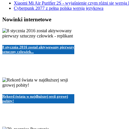
Xiaomi Mi Air Purifier 2S - wyjaśnienie czym różni się wersja
Cyberpunk 2077 z pełną polską wersją językową
Nowinki internetowe
8 stycznia 2016 został aktywowany pierwszy
sztuczny człowiek...
Rekord świata w najdłuższej sesji growej
pobity!