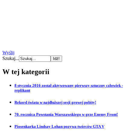
Wyślij
Szukaj...
W tej kategorii
8 stycznia 2016 został aktywowany pierwszy sztuczny człowiek -
replikant
Rekord świata w najdłuższej sesji growej pobity!
70. rocznica Powstania Warszawskiego w grze Enemy Front!
Piosenkarka Lindsay Lohan pozywa twórców GTA V