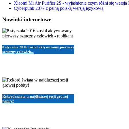
Xiaomi Mi Air Purifier 2S - wyjaśnienie czym różni się wersja
Cyberpunk 2077 z pełną polską wersją językową
Nowinki internetowe
8 stycznia 2016 został aktywowany pierwszy
sztuczny człowiek...
Rekord świata w najdłuższej sesji growej
pobity!