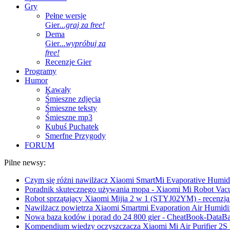
Gry
Pełne wersje
Gier
...graj za free!
Dema
Gier
...wypróbuj za
free!
Recenzje Gier
Programy
Humor
Kawały
Śmieszne zdjęcia
Śmieszne teksty
Śmieszne mp3
Kubuś Puchatek
Smerfne Przygody
FORUM
Pilne newsy:
Czym się różni nawilżacz Xiaomi SmartMi Evaporative Humidif
Poradnik skutecznego używania mopa - Xiaomi Mi Robot Vac
Robot sprzątający Xiaomi Mijia 2 w 1 (STYJ02YM) - recenzja 
Nawilżacz powietrza Xiaomi Smartmi Evaporation Air Humidifi
Nowa baza kodów i porad do 24 800 gier - CheatBook-DataB
Kompendium wiedzy oczyszczacza Xiaomi Mi Air Purifier 2S