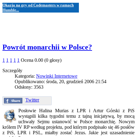
Okazja na gry od Codemasters w ramach
Humble...
Powrót monarchii w Polsce?
1
1
1
1
1
Ocena 0.00 (0 głosy)
Szczegóły
Kategoria:
Nowinki Internetowe
Opublikowano: środa, 20, grudzień 2006 21:54
Odsłony: 3563
Twitter
Posłowie Halina Murias z LPR i Artur Górski z PiS
wystąpili kilka tygodni temu z tajną inicjatywą, by mocą
uchwały Sejmu ustanowić w Polsce monarchię. Nowym
królem IV RP według projektu, pod którym podpisało się 46 posłów
z PiS, LPR i PSL, miałby zostać Jezus. Jakie jest uzasadnienie