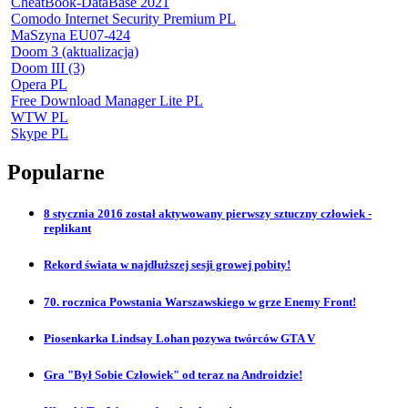
CheatBook-DataBase 2021
Comodo Internet Security Premium PL
MaSzyna EU07-424
Doom 3 (aktualizacja)
Doom III (3)
Opera PL
Free Download Manager Lite PL
WTW PL
Skype PL
Popularne
8 stycznia 2016 został aktywowany pierwszy sztuczny człowiek -
replikant
Rekord świata w najdłuższej sesji growej pobity!
70. rocznica Powstania Warszawskiego w grze Enemy Front!
Piosenkarka Lindsay Lohan pozywa twórców GTA V
Gra "Był Sobie Człowiek" od teraz na Androidzie!