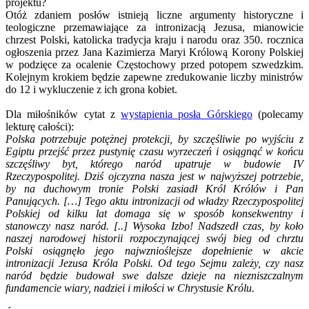
projektu?
Otóż zdaniem posłów istnieją liczne argumenty historyczne i
teologiczne przemawiające za intronizacją Jezusa, mianowicie
chrzest Polski, katolicka tradycja kraju i narodu oraz 350. rocznica
ogłoszenia przez Jana Kazimierza Maryi Królową Korony Polskiej
w podzięce za ocalenie Częstochowy przed potopem szwedzkim.
Kolejnym krokiem będzie zapewne zredukowanie liczby ministrów
do 12 i wykluczenie z ich grona kobiet.
Dla miłośników cytat z
wystąpienia posła Górskiego
(polecamy
lekturę całości):
Polska potrzebuje potężnej protekcji, by szczęśliwie po wyjściu z
Egiptu przejść przez pustynię czasu wyrzeczeń i osiągnąć w końcu
szczęśliwy byt, którego naród upatruje w budowie IV
Rzeczypospolitej. Dziś ojczyzna nasza jest w najwyższej potrzebie,
by na duchowym tronie Polski zasiadł Król Królów i Pan
Panujących. […] Tego aktu intronizacji od władzy Rzeczypospolitej
Polskiej od kilku lat domaga się w sposób konsekwentny i
stanowczy nasz naród. [..] Wysoka Izbo! Nadszedł czas, by koło
naszej narodowej historii rozpoczynającej swój bieg od chrztu
Polski osiągnęło jego najwznioślejsze dopełnienie w akcie
intronizacji Jezusa Króla Polski. Od tego Sejmu zależy, czy nasz
naród będzie budował swe dalsze dzieje na niezniszczalnym
fundamencie wiary, nadziei i miłości w Chrystusie Królu.