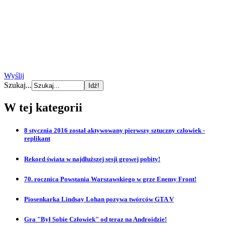
Wyślij
Szukaj...
W tej kategorii
8 stycznia 2016 został aktywowany pierwszy sztuczny człowiek -
replikant
Rekord świata w najdłuższej sesji growej pobity!
70. rocznica Powstania Warszawskiego w grze Enemy Front!
Piosenkarka Lindsay Lohan pozywa twórców GTA V
Gra "Był Sobie Człowiek" od teraz na Androidzie!