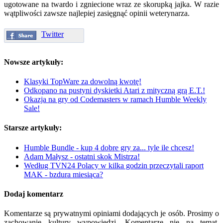
ugotowane na twardo i zgniecione wraz ze skorupką jajka. W razie
wątpliwości zawsze najlepiej zasięgnąć opinii weterynarza.
Twitter
Nowsze artykuły:
Klasyki TopWare za dowolną kwotę!
Odkopano na pustyni dyskietki Atari z mityczną grą E.T.!
Okazja na gry od Codemasters w ramach Humble Weekly
Sale!
Starsze artykuły:
Humble Bundle - kup 4 dobre gry za... tyle ile chcesz!
Adam Małysz - ostatni skok Mistrza!
Według TVN24 Polacy w kilka godzin przeczytali raport
MAK - bzdura miesiąca?
Dodaj komentarz
Komentarze są prywatnymi opiniami dodających je osób. Prosimy o
zachowanie kultury wypowiedzi. Komentarze nie na temat,