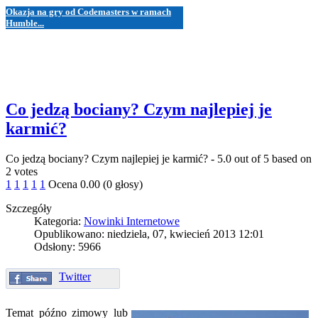
Okazja na gry od Codemasters w ramach
Humble...
Co jedzą bociany? Czym najlepiej je
karmić?
Co jedzą bociany? Czym najlepiej je karmić?
-
5.0
out of
5
based on
2
votes
1
1
1
1
1
Ocena 0.00 (0 głosy)
Szczegóły
Kategoria:
Nowinki Internetowe
Opublikowano: niedziela, 07, kwiecień 2013 12:01
Odsłony: 5966
Twitter
Temat późno zimowy lub