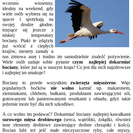
wczesno wiosenny,
idealny na weekend, gdy
wiele osób wybiera się na
spacer i spotykają na
swojej drodze głodne,
trzęsące się jeszcze z
niskiej temperatury
bociany. Ptaki te zdążyły
już wrócić z ciepłych
krajów, niestety zastały u
nas zimowa aurę i trudno im samodzielnie znaleźć pożywienie.
Wiele osób zadaje sobie pytanie
czym najlepiej dokarmiać
bociany
, które już są w naszym kraju? Co jest dla nich najzdrowsze
i najlepiej im smakuje?
Bociany to przede wszystkim
zwierzęta mięsożerne
. Więc
popularnych boćków
nie wolno
karmić np. makaronem,
ziemniakami, chlebem, bułkami, produktami zawierającymi sól,
gotowanymi lub panierowanymi resztkami z obiadu, gdyż takie
jedzenie może być dla nich szkodliwe.
A co wolno im podawać? Dokarmiać bociany najlepiej kawałkami
surowego mięsa drobiowego
(serca, wątróbki, żołądki, również
inne elementy drobiowe zawierające drobne chrząstki i kości).
Bocian lubi też jeść małe nieczyszczone ryby, całe myszy,