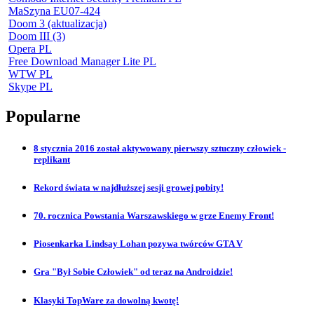
MaSzyna EU07-424
Doom 3 (aktualizacja)
Doom III (3)
Opera PL
Free Download Manager Lite PL
WTW PL
Skype PL
Popularne
8 stycznia 2016 został aktywowany pierwszy sztuczny człowiek -
replikant
Rekord świata w najdłuższej sesji growej pobity!
70. rocznica Powstania Warszawskiego w grze Enemy Front!
Piosenkarka Lindsay Lohan pozywa twórców GTA V
Gra "Był Sobie Człowiek" od teraz na Androidzie!
Klasyki TopWare za dowolną kwotę!