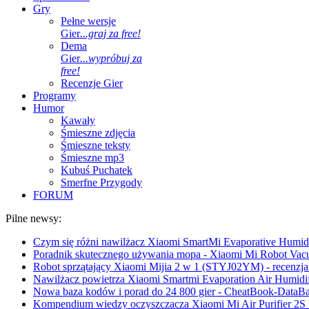
Gry
Pełne wersje
Gier
...graj za free!
Dema
Gier
...wypróbuj za
free!
Recenzje Gier
Programy
Humor
Kawały
Śmieszne zdjęcia
Śmieszne teksty
Śmieszne mp3
Kubuś Puchatek
Smerfne Przygody
FORUM
Pilne newsy:
Czym się różni nawilżacz Xiaomi SmartMi Evaporative Humidif
Poradnik skutecznego używania mopa - Xiaomi Mi Robot Vac
Robot sprzątający Xiaomi Mijia 2 w 1 (STYJ02YM) - recenzja 
Nawilżacz powietrza Xiaomi Smartmi Evaporation Air Humidifi
Nowa baza kodów i porad do 24 800 gier - CheatBook-DataB
Kompendium wiedzy oczyszczacza Xiaomi Mi Air Purifier 2S