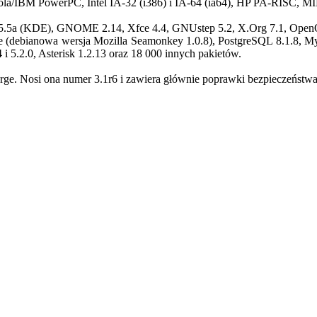
rola/IBM PowerPC, Intel IA-32 (i386) i IA-64 (ia64), HP PA-RISC, M
.5.5a (KDE), GNOME 2.14, Xfce 4.4, GNUstep 5.2, X.Org 7.1, OpenOff
ape (debianowa wersja Mozilla Seamonkey 1.0.8), PostgreSQL 8.1.8, M
 i 5.2.0, Asterisk 1.2.13 oraz 18 000 innych pakietów.
arge. Nosi ona numer 3.1r6 i zawiera głównie poprawki bezpieczeństwa