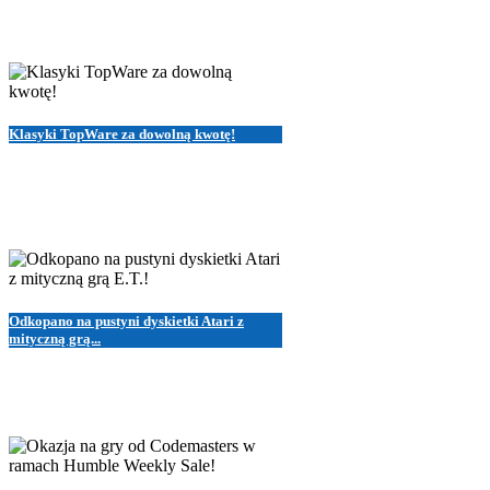
Klasyki TopWare za dowolną kwotę!
Odkopano na pustyni dyskietki Atari z
mityczną grą...