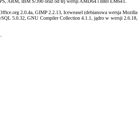
IPS, ARM, IBM S/390 oraz od tej wersji AMD64 i Intel EM64T.
ice.org 2.0.4a, GIMP 2.2.13, Iceweasel (debianowa wersja Mozilla
ySQL 5.0.32, GNU Compiler Collection 4.1.1, jądro w wersji 2.6.18,
.