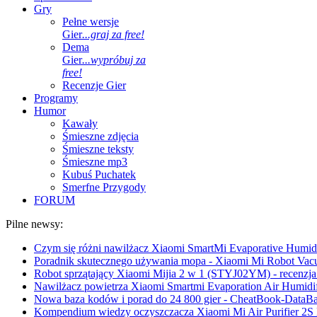
Gry
Pełne wersje
Gier
...graj za free!
Dema
Gier
...wypróbuj za
free!
Recenzje Gier
Programy
Humor
Kawały
Śmieszne zdjęcia
Śmieszne teksty
Śmieszne mp3
Kubuś Puchatek
Smerfne Przygody
FORUM
Pilne newsy:
Czym się różni nawilżacz Xiaomi SmartMi Evaporative Humidif
Poradnik skutecznego używania mopa - Xiaomi Mi Robot Vac
Robot sprzątający Xiaomi Mijia 2 w 1 (STYJ02YM) - recenzja 
Nawilżacz powietrza Xiaomi Smartmi Evaporation Air Humidifi
Nowa baza kodów i porad do 24 800 gier - CheatBook-DataB
Kompendium wiedzy oczyszczacza Xiaomi Mi Air Purifier 2S