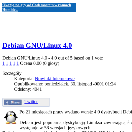
Okazja na gry od Codemasters w ramach
Humble...
Debian GNU/Linux 4.0
Debian GNU/Linux 4.0
-
4.0
out of
5
based on
1
vote
1
1
1
1
1
Ocena 0.00 (0 głosy)
Szczegóły
Kategoria:
Nowinki Internetowe
Opublikowano: poniedziałek, 30, listopad -0001 01:24
Odsłony: 4041
Twitter
Po 21 miesiącach pracy wydano wersję 4.0 dystrybucji De
Debian jest popularną dystrybucją Linuksa zawierającą 
występuje w 58 wersjach językowych.