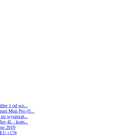
ier 1 od we...
uum Mop Pro (S...
po wysprząt...
er 4L - kom...
ase 2019
 EU i CN