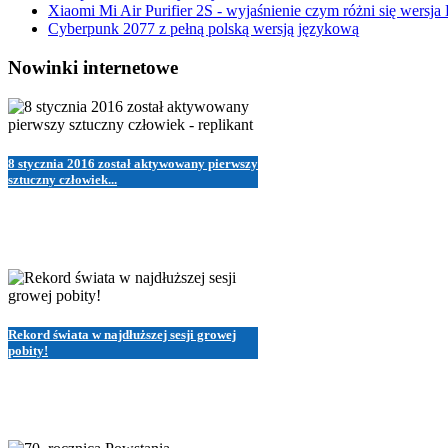
Xiaomi Mi Air Purifier 2S - wyjaśnienie czym różni się wersja
Cyberpunk 2077 z pełną polską wersją językową
Nowinki internetowe
8 stycznia 2016 został aktywowany pierwszy
sztuczny człowiek...
Rekord świata w najdłuższej sesji growej
pobity!