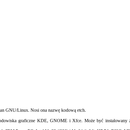
bian GNU/Linux. Nosi ona nazwę kodową etch.
środowiska graficzne KDE, GNOME i Xfce. Może być instalowany z p