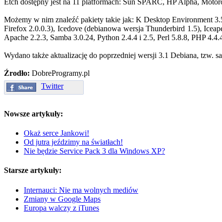
Etch dostępny jest na 11 platformach: Sun SPARC, HP Alpha, Moto
Możemy w nim znaleźć pakiety takie jak: K Desktop Environment 3
Firefox 2.0.0.3), Icedove (debianowa wersja Thunderbird 1.5), Ice
Apache 2.2.3, Samba 3.0.24, Python 2.4.4 i 2.5, Perl 5.8.8, PHP 4.4.4
Wydano także aktualizację do poprzedniej wersji 3.1 Debiana, tzw. s
Źrodło:
DobreProgramy.pl
Twitter
Nowsze artykuły:
Okaż serce Jankowi!
Od jutra jeździmy na światłach!
Nie będzie Service Pack 3 dla Windows XP?
Starsze artykuły:
Internauci: Nie ma wolnych mediów
Zmiany w Google Maps
Europa walczy z iTunes