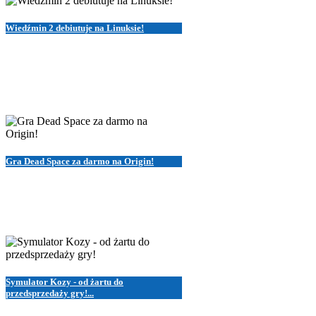
Wiedźmin 2 debiutuje na Linuksie!
Gra Dead Space za darmo na Origin!
Symulator Kozy - od żartu do
przedsprzedaży gry!...