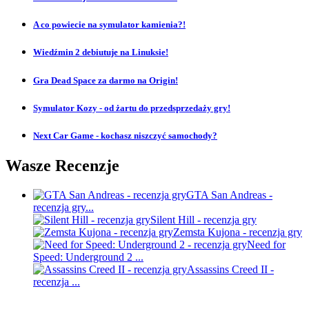
A co powiecie na symulator kamienia?!
Wiedźmin 2 debiutuje na Linuksie!
Gra Dead Space za darmo na Origin!
Symulator Kozy - od żartu do przedsprzedaży gry!
Next Car Game - kochasz niszczyć samochody?
Wasze Recenzje
GTA San Andreas -
recenzja gry...
Silent Hill - recenzja gry
Zemsta Kujona - recenzja gry
Need for
Speed: Underground 2 ...
Assassins Creed II -
recenzja ...