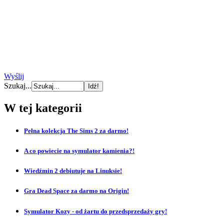
Wyślij
Szukaj...
W tej kategorii
Pełna kolekcja The Sims 2 za darmo!
A co powiecie na symulator kamienia?!
Wiedźmin 2 debiutuje na Linuksie!
Gra Dead Space za darmo na Origin!
Symulator Kozy - od żartu do przedsprzedaży gry!