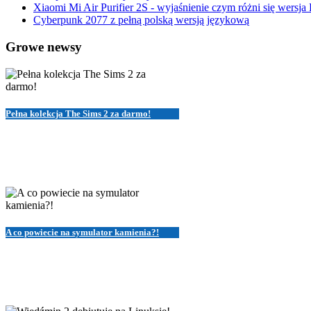
Xiaomi Mi Air Purifier 2S - wyjaśnienie czym różni się wersja
Cyberpunk 2077 z pełną polską wersją językową
Growe newsy
Pełna kolekcja The Sims 2 za darmo!
A co powiecie na symulator kamienia?!