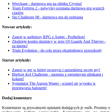
Wreckage - darmowa gra na silniku Crysisa!
Team Fortress 2 - najwyżej oceniana darmowa gra wszech
czasów
Ski Challenge 08 - darmowa gra do pobrania
Nowsze artykuły:
Zagraj w najlepszy RPG z Amigi - Perihelion!
Złodzieje kontra strażnicy w grze Of Guards And Thieves -
za darmo!
Trials Evolution - do celu przez eksplodujące przeszkody
Starsze artykuły:
Zagraj w grę w której tworzysz i sprzedajesz swoje gry!
Bigfoot 4x4 Challenge - monstra z ogromnymi silnikami i
kołami!
Symulator The Aurora Wager - wznieś się wysoko w
przestworza balonem!
Dodaj komentarz
Komentarze są prywatnymi opiniami dodających je osób. Prosimy o