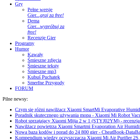
Gry
Pełne wersje
Gier
...graj za free!
Dema
Gier
...wypróbuj za
free!
Recenzje Gier
Programy
Humor
Kawały
Śmieszne zdjęcia
Śmieszne teksty
Śmieszne mp3
Kubuś Puchatek
Smerfne Przygody
FORUM
Pilne newsy:
Czym się różni nawilżacz Xiaomi SmartMi Evaporative Humidif
Poradnik skutecznego używania mopa - Xiaomi Mi Robot Vac
Robot sprzątający Xiaomi Mijia 2 w 1 (STYJ02YM) - recenzja 
Nawilżacz powietrza Xiaomi Smartmi Evaporation Air Humidifi
Nowa baza kodów i porad do 24 800 gier - CheatBook-DataB
Kompendium wiedzy oczyszczacza Xiaomi Mi Air Purifier 2S