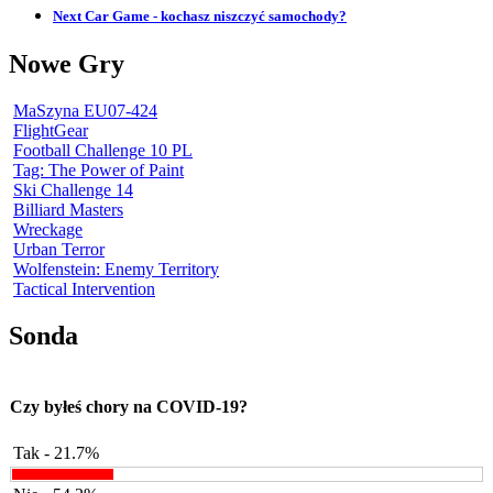
Next Car Game - kochasz niszczyć samochody?
Nowe Gry
MaSzyna EU07-424
FlightGear
Football Challenge 10 PL
Tag: The Power of Paint
Ski Challenge 14
Billiard Masters
Wreckage
Urban Terror
Wolfenstein: Enemy Territory
Tactical Intervention
Sonda
Czy byłeś chory na COVID-19?
Tak - 21.7%