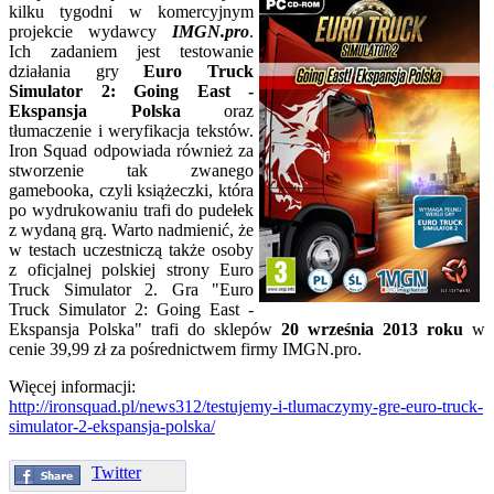
kilku tygodni w komercyjnym
projekcie wydawcy
IMGN.pro
.
Ich zadaniem jest testowanie
działania gry
Euro Truck
Simulator 2: Going East -
Ekspansja Polska
oraz
tłumaczenie i weryfikacja tekstów.
Iron Squad odpowiada również za
stworzenie tak zwanego
gamebooka, czyli książeczki, która
po wydrukowaniu trafi do pudełek
z wydaną grą. Warto nadmienić, że
w testach uczestniczą także osoby
z oficjalnej polskiej strony Euro
Truck Simulator 2. Gra "Euro
Truck Simulator 2: Going East -
Ekspansja Polska" trafi do sklepów
20 września 2013 roku
w
cenie 39,99 zł za pośrednictwem firmy IMGN.pro.
Więcej informacji:
http://ironsquad.pl/news312/testujemy-i-tlumaczymy-gre-euro-truck-
simulator-2-ekspansja-polska/
Twitter