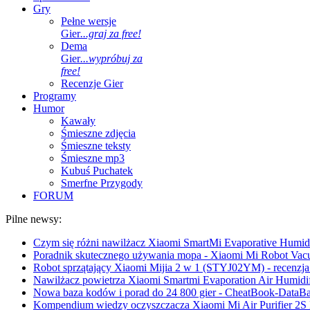
Gry
Pełne wersje
Gier
...graj za free!
Dema
Gier
...wypróbuj za
free!
Recenzje Gier
Programy
Humor
Kawały
Śmieszne zdjęcia
Śmieszne teksty
Śmieszne mp3
Kubuś Puchatek
Smerfne Przygody
FORUM
Pilne newsy:
Czym się różni nawilżacz Xiaomi SmartMi Evaporative Humidif
Poradnik skutecznego używania mopa - Xiaomi Mi Robot Vac
Robot sprzątający Xiaomi Mijia 2 w 1 (STYJ02YM) - recenzja 
Nawilżacz powietrza Xiaomi Smartmi Evaporation Air Humidifi
Nowa baza kodów i porad do 24 800 gier - CheatBook-DataB
Kompendium wiedzy oczyszczacza Xiaomi Mi Air Purifier 2S