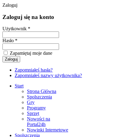
Zaloguj
czymy-
Zaloguj się na konto
tor-
Użytkownik *
sja-
Hasło *
/
Zapamiętaj moje dane
Zapomniałeś hasła?
Zapomniałeś nazwy użytkownika?
Start
Strona Główna
Spolszczenia
Gry
Programy
Sprzęt
Nowości na
Portal24h
Nowinki Internetowe
Spolszczenia