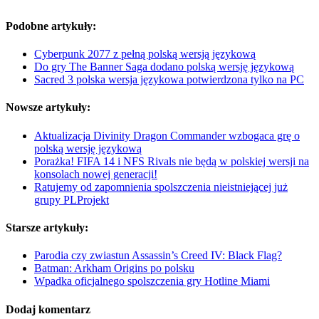
Podobne artykuły:
Cyberpunk 2077 z pełną polską wersją językową
Do gry The Banner Saga dodano polską wersję językową
Sacred 3 polska wersja językowa potwierdzona tylko na PC
Nowsze artykuły:
Aktualizacja Divinity Dragon Commander wzbogaca grę o
polską wersję językową
Porażka! FIFA 14 i NFS Rivals nie będą w polskiej wersji na
konsolach nowej generacji!
Ratujemy od zapomnienia spolszczenia nieistniejącej już
grupy PLProjekt
Starsze artykuły:
Parodia czy zwiastun Assassin’s Creed IV: Black Flag?
Batman: Arkham Origins po polsku
Wpadka oficjalnego spolszczenia gry Hotline Miami
Dodaj komentarz