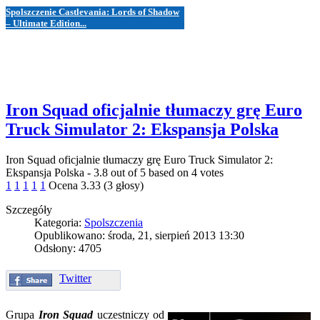
Spolszczenie Castlevania: Lords of Shadow
– Ultimate Edition...
Iron Squad oficjalnie tłumaczy grę Euro
Truck Simulator 2: Ekspansja Polska
Iron Squad oficjalnie tłumaczy grę Euro Truck Simulator 2:
Ekspansja Polska
-
3.8
out of
5
based on
4
votes
1
1
1
1
1
Ocena 3.33 (3 głosy)
Szczegóły
Kategoria:
Spolszczenia
Opublikowano: środa, 21, sierpień 2013 13:30
Odsłony: 4705
Twitter
Grupa
Iron Squad
uczestniczy od