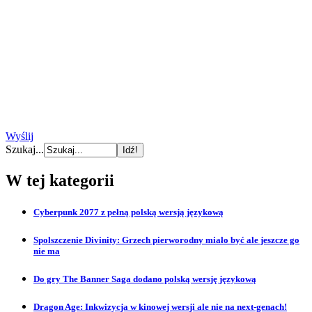
Wyślij
Szukaj...
W tej kategorii
Cyberpunk 2077 z pełną polską wersją językową
Spolszczenie Divinity: Grzech pierworodny miało być ale jeszcze go
nie ma
Do gry The Banner Saga dodano polską wersję językową
Dragon Age: Inkwizycja w kinowej wersji ale nie na next-genach!