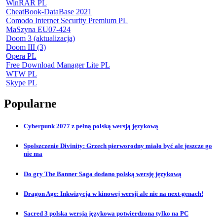
WinRAR PL
CheatBook-DataBase 2021
Comodo Internet Security Premium PL
MaSzyna EU07-424
Doom 3 (aktualizacja)
Doom III (3)
Opera PL
Free Download Manager Lite PL
WTW PL
Skype PL
Popularne
Cyberpunk 2077 z pełną polską wersją językową
Spolszczenie Divinity: Grzech pierworodny miało być ale jeszcze go
nie ma
Do gry The Banner Saga dodano polską wersję językową
Dragon Age: Inkwizycja w kinowej wersji ale nie na next-genach!
Sacred 3 polska wersja językowa potwierdzona tylko na PC