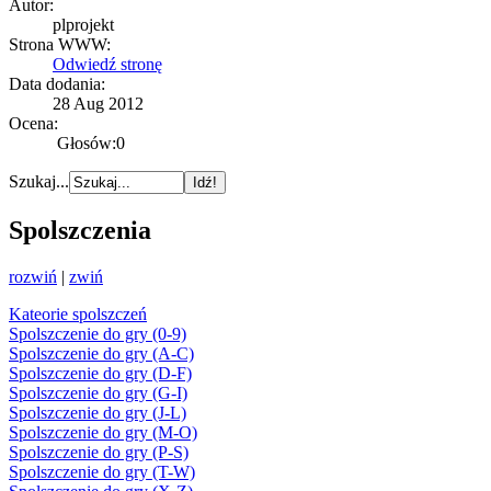
Autor:
plprojekt
Strona WWW:
Odwiedź stronę
Data dodania:
28 Aug 2012
Ocena:
Głosów:0
Szukaj...
Spolszczenia
rozwiń
|
zwiń
Kateorie spolszczeń
Spolszczenie do gry (0-9)
Spolszczenie do gry (A-C)
Spolszczenie do gry (D-F)
Spolszczenie do gry (G-I)
Spolszczenie do gry (J-L)
Spolszczenie do gry (M-O)
Spolszczenie do gry (P-S)
Spolszczenie do gry (T-W)