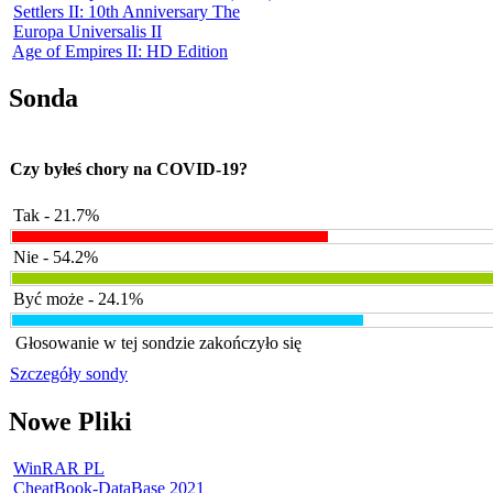
Settlers II: 10th Anniversary The
Europa Universalis II
Age of Empires II: HD Edition
Sonda
Czy byłeś chory na COVID-19?
Tak - 21.7%
Nie - 54.2%
Być może - 24.1%
Głosowanie w tej sondzie zakończyło się
Szczegóły sondy
Nowe Pliki
WinRAR PL
CheatBook-DataBase 2021