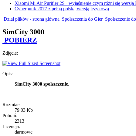
Xiaomi Mi Air Purifier 2S - wyjaśnienie czym różni się wersja
Cyberpunk 2077 z pełną polską wersją językową
Dział plików - strona główna
Spolszczenia do Gier
Spolszczenie do
SimCity 3000
POBIERZ
Zdjęcie:
Opis:
SimCity 3000 spolszczenie
.
Rozmiar:
79.03 Kb
Pobrań:
2313
Licencja:
darmowe