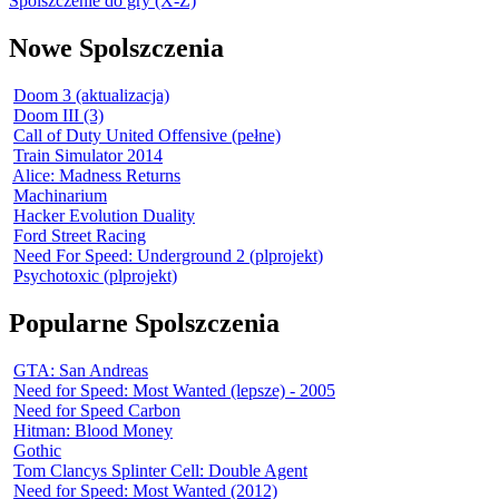
Spolszczenie do gry (X-Z)
Nowe Spolszczenia
Doom 3 (aktualizacja)
Doom III (3)
Call of Duty United Offensive (pełne)
Train Simulator 2014
Alice: Madness Returns
Machinarium
Hacker Evolution Duality
Ford Street Racing
Need For Speed: Underground 2 (plprojekt)
Psychotoxic (plprojekt)
Popularne Spolszczenia
GTA: San Andreas
Need for Speed: Most Wanted (lepsze) - 2005
Need for Speed Carbon
Hitman: Blood Money
Gothic
Tom Clancys Splinter Cell: Double Agent
Need for Speed: Most Wanted (2012)