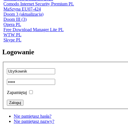
Comodo Internet Security Premium PL
MaSzyna EU07-424
Doom 3 (aktualizacja)
Doom III (3)
Opera PL
Free Download Manager Lite PL
WTW PL
Skype PL
Logowanie
Zapamiętaj
Nie pamiętasz hasła?
Nie pamiętasz nazwy?