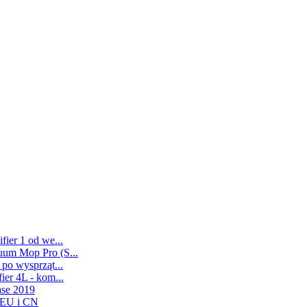
ier 1 od we...
uum Mop Pro (S...
po wysprząt...
er 4L - kom...
ase 2019
 EU i CN