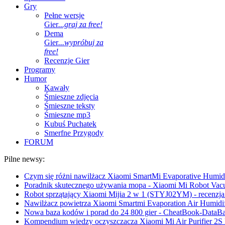
Gry
Pełne wersje
Gier
...graj za free!
Dema
Gier
...wypróbuj za
free!
Recenzje Gier
Programy
Humor
Kawały
Śmieszne zdjęcia
Śmieszne teksty
Śmieszne mp3
Kubuś Puchatek
Smerfne Przygody
FORUM
Pilne newsy:
Czym się różni nawilżacz Xiaomi SmartMi Evaporative Humidif
Poradnik skutecznego używania mopa - Xiaomi Mi Robot Vac
Robot sprzątający Xiaomi Mijia 2 w 1 (STYJ02YM) - recenzja 
Nawilżacz powietrza Xiaomi Smartmi Evaporation Air Humidifi
Nowa baza kodów i porad do 24 800 gier - CheatBook-DataB
Kompendium wiedzy oczyszczacza Xiaomi Mi Air Purifier 2S