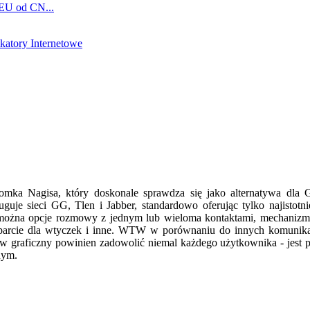
 EU od CN...
atory Internetowe
 Tomka Nagisa, który doskonale sprawdza się jako alternatywa dl
uguje sieci GG, Tlen i Jabber, standardowo oferując tylko najistotni
ożna opcje rozmowy z jednym lub wieloma kontaktami, mechanizm za
parcie dla wtyczek i inne. WTW w porównaniu do innych komunik
tyw graficzny powinien zadowolić niemal każdego użytkownika - jest p
nym.