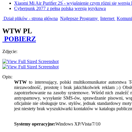
Xiaomi Mi Air Purifier 2S - wyjaśnienie czym różni się wersja
Cyberpunk 2077 z pełną polską wersją językową
Dział plików - strona główna
Najlepsze Programy
Internet
Komunik
WTW PL
POBIERZ
Zdjęcie:
Opis:
WTW
to interesujący, polski multikomunikator autorstwa
niezawodność, prostotę i brak jakichkolwiek reklam ;-) Obsł
zapotrzebowanie na zasoby systemowe. Wśród nich znaleźć m
antyspamowy, wysyłanie SMS-ów, sprawdzanie pisowni, ws
oficjalnie nie obsługuje tzw. stylów, jednak standardowy mo
jest niestety brak wyszukiwarki kontaktów w katalogu publicz
Systemy operacyjne:
Windows XP/Vista/7/10