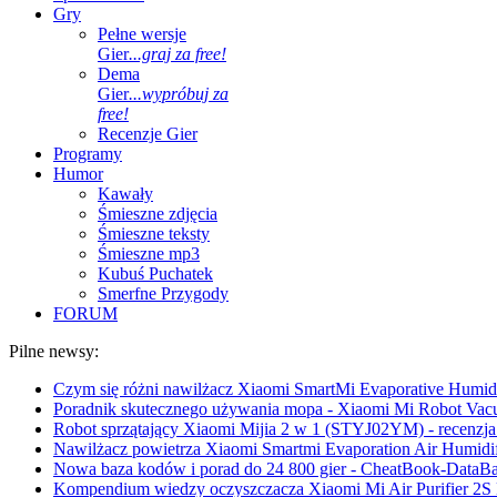
Gry
Pełne wersje
Gier
...graj za free!
Dema
Gier
...wypróbuj za
free!
Recenzje Gier
Programy
Humor
Kawały
Śmieszne zdjęcia
Śmieszne teksty
Śmieszne mp3
Kubuś Puchatek
Smerfne Przygody
FORUM
Pilne newsy:
Czym się różni nawilżacz Xiaomi SmartMi Evaporative Humidif
Poradnik skutecznego używania mopa - Xiaomi Mi Robot Vac
Robot sprzątający Xiaomi Mijia 2 w 1 (STYJ02YM) - recenzja 
Nawilżacz powietrza Xiaomi Smartmi Evaporation Air Humidifi
Nowa baza kodów i porad do 24 800 gier - CheatBook-DataB
Kompendium wiedzy oczyszczacza Xiaomi Mi Air Purifier 2S