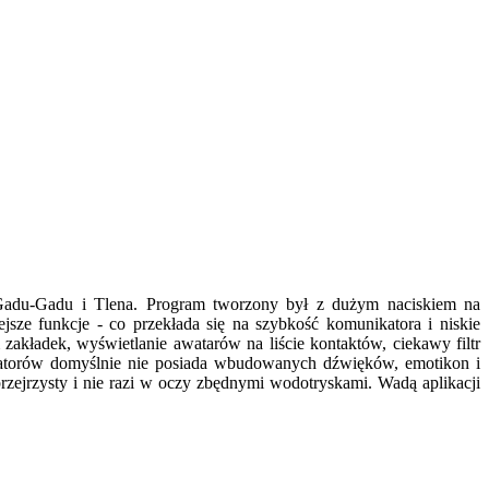
a Gadu-Gadu i Tlena. Program tworzony był z dużym naciskiem na
ejsze funkcje - co przekłada się na szybkość komunikatora i niskie
kładek, wyświetlanie awatarów na liście kontaktów, ciekawy filtr
atorów domyślnie nie posiada wbudowanych dźwięków, emotikon i
rzejrzysty i nie razi w oczy zbędnymi wodotryskami. Wadą aplikacji