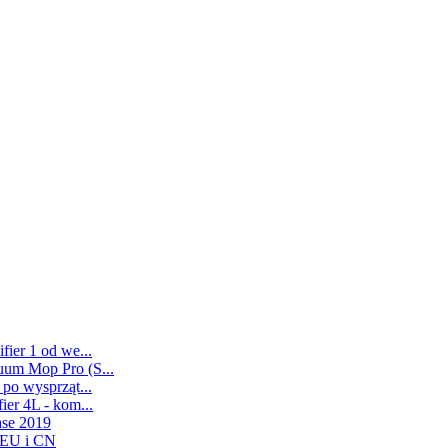
ier 1 od we...
uum Mop Pro (S...
po wysprząt...
er 4L - kom...
ase 2019
 EU i CN