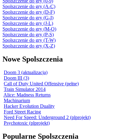
Spolszczenie do gry (0-9)
Spolszczenie do gry (A-C)
Spolszczenie do gry (D-F)
Spolszczenie do gry (G-I)
Spolszczenie do gry (J-L)
Spolszczenie do gry (M-O)
Spolszczenie do gry (P-S)
Spolszczenie do gry (T-W)
Spolszczenie do gry (X-Z)
Nowe Spolszczenia
Doom 3 (aktualizacja)
Doom III (3)
Call of Duty United Offensive (pełne)
Train Simulator 2014
Alice: Madness Returns
Machinarium
Hacker Evolution Duality
Ford Street Racing
Need For Speed: Underground 2 (plprojekt)
Psychotoxic (plprojekt)
Popularne Spolszczenia