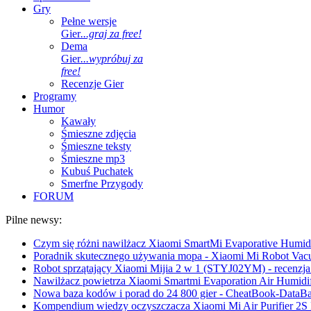
Gry
Pełne wersje
Gier
...graj za free!
Dema
Gier
...wypróbuj za
free!
Recenzje Gier
Programy
Humor
Kawały
Śmieszne zdjęcia
Śmieszne teksty
Śmieszne mp3
Kubuś Puchatek
Smerfne Przygody
FORUM
Pilne newsy:
Czym się różni nawilżacz Xiaomi SmartMi Evaporative Humidif
Poradnik skutecznego używania mopa - Xiaomi Mi Robot Vac
Robot sprzątający Xiaomi Mijia 2 w 1 (STYJ02YM) - recenzja 
Nawilżacz powietrza Xiaomi Smartmi Evaporation Air Humidifi
Nowa baza kodów i porad do 24 800 gier - CheatBook-DataB
Kompendium wiedzy oczyszczacza Xiaomi Mi Air Purifier 2S