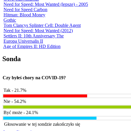
Need for Speed: Most Wanted (lepsze) - 2005
Need for Speed Carbon
Hitman: Blood Money
Gothic
Tom Clancys Splinter Cell: Double Agent
Need for Speed: Most Wanted (2012)
Settlers II: 10th Anniversary The
Europa Universalis II
Age of Empires II: HD Edition
Sonda
Czy byłeś chory na COVID-19?
Tak - 21.7%
Nie - 54.2%
Być może - 24.1%
Głosowanie w tej sondzie zakończyło się