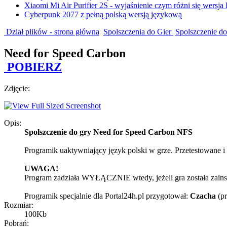
Xiaomi Mi Air Purifier 2S - wyjaśnienie czym różni się wersja
Cyberpunk 2077 z pełną polską wersją językową
Dział plików - strona główna
Spolszczenia do Gier
Spolszczenie d
Need for Speed Carbon
POBIERZ
Zdjęcie:
Opis:
Spolszczenie do gry Need for Speed Carbon
NFS
Programik uaktywniający język polski w grze. Przetestowane i
UWAGA!
Program zadziała WYŁĄCZNIE wtedy, jeżeli gra została zainsta
Programik specjalnie dla Portal24h.pl przygotował:
Czacha
(p
Rozmiar:
100Kb
Pobrań: