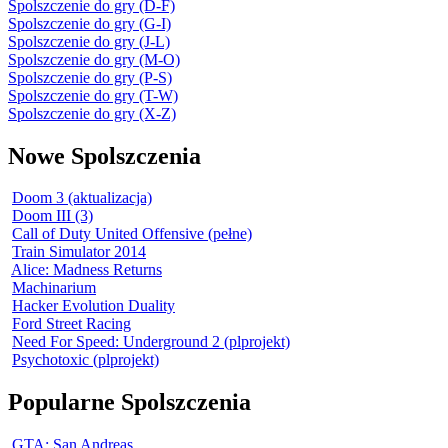
Spolszczenie do gry (D-F)
Spolszczenie do gry (G-I)
Spolszczenie do gry (J-L)
Spolszczenie do gry (M-O)
Spolszczenie do gry (P-S)
Spolszczenie do gry (T-W)
Spolszczenie do gry (X-Z)
Nowe Spolszczenia
Doom 3 (aktualizacja)
Doom III (3)
Call of Duty United Offensive (pełne)
Train Simulator 2014
Alice: Madness Returns
Machinarium
Hacker Evolution Duality
Ford Street Racing
Need For Speed: Underground 2 (plprojekt)
Psychotoxic (plprojekt)
Popularne Spolszczenia
GTA: San Andreas