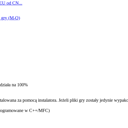
 EU od CN...
o gry (M-O)
 działa na 100%
lowana za pomocą instalatora. Jeżeli pliki gry zostały jedynie wypak
rogramowane w C++/MFC)