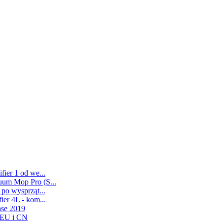
ier 1 od we...
uum Mop Pro (S...
po wysprząt...
er 4L - kom...
ase 2019
 EU i CN