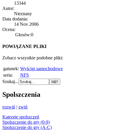
13344
Autor:
Nieznany
Data dodania:
14 Nov 2006
Ocena:
Głosów:0
POWIĄZANE PLIKI
Zobacz wszystkie podobne pliki:
gatunek:
Wyścigi samochodowe
seria:
NFS
Szukaj...
Spolszczenia
rozwiń
|
zwiń
Kateorie spolszczeń
Spolszczenie do gry (0-9)
Spolszczenie do gry (A-C)