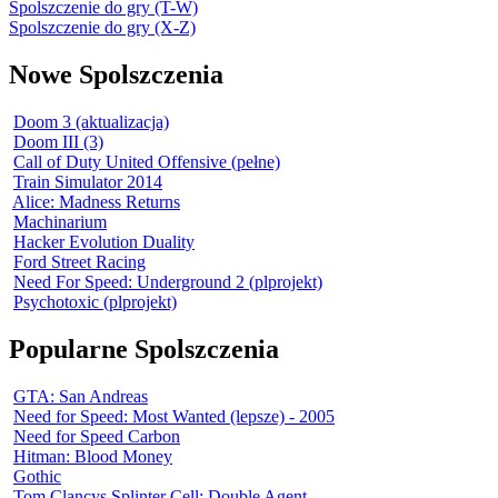
Spolszczenie do gry (T-W)
Spolszczenie do gry (X-Z)
Nowe Spolszczenia
Doom 3 (aktualizacja)
Doom III (3)
Call of Duty United Offensive (pełne)
Train Simulator 2014
Alice: Madness Returns
Machinarium
Hacker Evolution Duality
Ford Street Racing
Need For Speed: Underground 2 (plprojekt)
Psychotoxic (plprojekt)
Popularne Spolszczenia
GTA: San Andreas
Need for Speed: Most Wanted (lepsze) - 2005
Need for Speed Carbon
Hitman: Blood Money
Gothic
Tom Clancys Splinter Cell: Double Agent