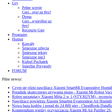
Gry
Pełne wersje
Gier
...graj za free!
Dema
Gier
...wypróbuj za
free!
Recenzje Gier
Programy
Humor
Kawały
Śmieszne zdjęcia
Śmieszne teksty
Śmieszne mp3
Kubuś Puchatek
Smerfne Przygody
FORUM
Pilne newsy:
Czym się różni nawilżacz Xiaomi SmartMi Evaporative Humidif
Poradnik skutecznego używania mopa - Xiaomi Mi Robot Vac
Robot sprzątający Xiaomi Mijia 2 w 1 (STYJ02YM) - recenzja 
Nawilżacz powietrza Xiaomi Smartmi Evaporation Air Humidifi
Nowa baza kodów i porad do 24 800 gier - CheatBook-DataB
Kompendium wiedzy oczyszczacza Xiaomi Mi Air Purifier 2S