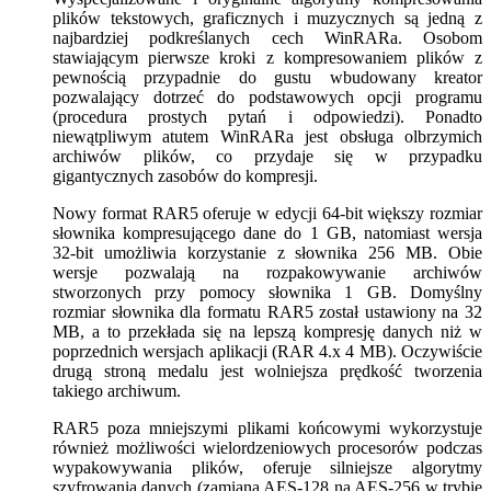
plików tekstowych, graficznych i muzycznych są jedną z
najbardziej podkreślanych cech WinRARa. Osobom
stawiającym pierwsze kroki z kompresowaniem plików z
pewnością przypadnie do gustu wbudowany kreator
pozwalający dotrzeć do podstawowych opcji programu
(procedura prostych pytań i odpowiedzi). Ponadto
niewątpliwym atutem WinRARa jest obsługa olbrzymich
archiwów plików, co przydaje się w przypadku
gigantycznych zasobów do kompresji.
Nowy format RAR5 oferuje w edycji 64-bit większy rozmiar
słownika kompresującego dane do 1 GB, natomiast wersja
32-bit umożliwia korzystanie z słownika 256 MB. Obie
wersje pozwalają na rozpakowywanie archiwów
stworzonych przy pomocy słownika 1 GB. Domyślny
rozmiar słownika dla formatu RAR5 został ustawiony na 32
MB, a to przekłada się na lepszą kompresję danych niż w
poprzednich wersjach aplikacji (RAR 4.x 4 MB). Oczywiście
drugą stroną medalu jest wolniejsza prędkość tworzenia
takiego archiwum.
RAR5 poza mniejszymi plikami końcowymi wykorzystuje
również możliwości wielordzeniowych procesorów podczas
wypakowywania plików, oferuje silniejsze algorytmy
szyfrowania danych (zamiana AES-128 na AES-256 w trybie