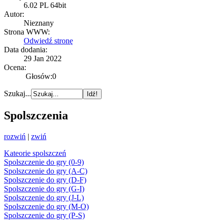
6.02 PL 64bit
Autor:
Nieznany
Strona WWW:
Odwiedź stronę
Data dodania:
29 Jan 2022
Ocena:
Głosów:0
Szukaj...
Spolszczenia
rozwiń
|
zwiń
Kateorie spolszczeń
Spolszczenie do gry (0-9)
Spolszczenie do gry (A-C)
Spolszczenie do gry (D-F)
Spolszczenie do gry (G-I)
Spolszczenie do gry (J-L)
Spolszczenie do gry (M-O)
Spolszczenie do gry (P-S)