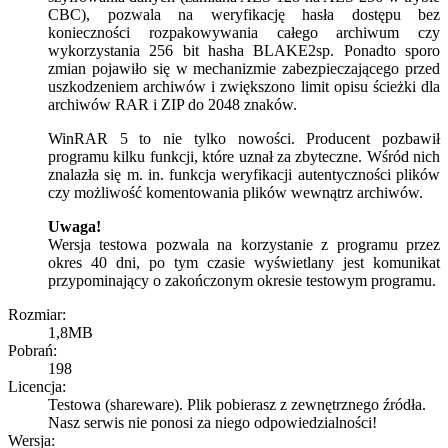
CBC), pozwala na weryfikację hasła dostępu bez
konieczności rozpakowywania całego archiwum czy
wykorzystania 256 bit hasha BLAKE2sp. Ponadto sporo
zmian pojawiło się w mechanizmie zabezpieczającego przed
uszkodzeniem archiwów i zwiększono limit opisu ścieżki dla
archiwów RAR i ZIP do 2048 znaków.
WinRAR 5 to nie tylko nowości. Producent pozbawił
programu kilku funkcji, które uznał za zbyteczne. Wśród nich
znalazła się m. in. funkcja weryfikacji autentyczności plików
czy możliwość komentowania plików wewnątrz archiwów.
Uwaga!
Wersja testowa pozwala na korzystanie z programu przez
okres 40 dni, po tym czasie wyświetlany jest komunikat
przypominający o zakończonym okresie testowym programu.
Rozmiar:
1,8MB
Pobrań:
198
Licencja:
Testowa (shareware). Plik pobierasz z zewnętrznego źródła.
Nasz serwis nie ponosi za niego odpowiedzialności!
Wersja: