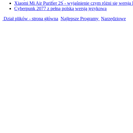
Xiaomi Mi Air Purifier 2S - wyjaśnienie czym różni się wersja
Cyberpunk 2077 z pełną polską wersją językową
Dział plików - strona główna
Najlepsze Programy
Narzędziowe