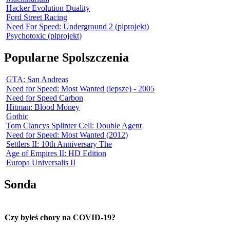
Hacker Evolution Duality
Ford Street Racing
Need For Speed: Underground 2 (plprojekt)
Psychotoxic (plprojekt)
Popularne Spolszczenia
GTA: San Andreas
Need for Speed: Most Wanted (lepsze) - 2005
Need for Speed Carbon
Hitman: Blood Money
Gothic
Tom Clancys Splinter Cell: Double Agent
Need for Speed: Most Wanted (2012)
Settlers II: 10th Anniversary The
Age of Empires II: HD Edition
Europa Universalis II
Sonda
Czy byłeś chory na COVID-19?