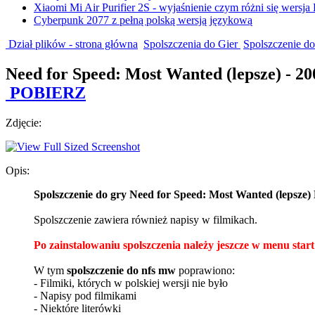
Xiaomi Mi Air Purifier 2S - wyjaśnienie czym różni się wersja
Cyberpunk 2077 z pełną polską wersją językową
Dział plików - strona główna
Spolszczenia do Gier
Spolszczenie d
Need for Speed: Most Wanted (lepsze) - 20
POBIERZ
Zdjęcie:
Opis:
Spolszczenie do gry Need for Speed: Most Wanted (lepsze
Spolszczenie zawiera również napisy w filmikach.
Po zainstalowaniu spolszczenia należy jeszcze w menu start 
W tym
spolszczenie do nfs mw
poprawiono:
- Filmiki, których w polskiej wersji nie było
- Napisy pod filmikami
- Niektóre literówki