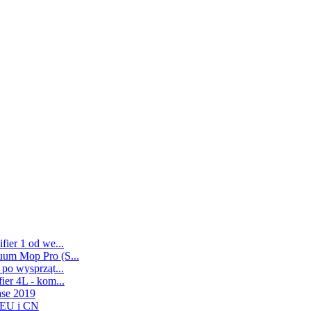
ier 1 od we...
uum Mop Pro (S...
po wysprząt...
er 4L - kom...
ase 2019
 EU i CN