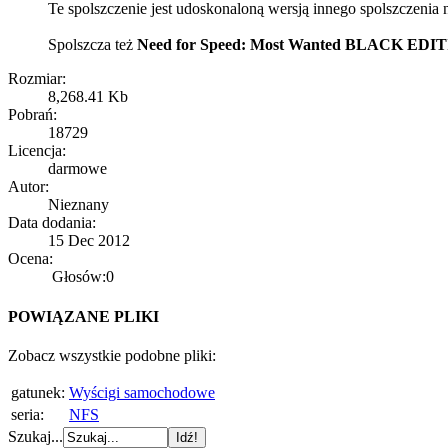
Te spolszczenie jest udoskonaloną wersją innego spolszczenia na
Spolszcza też
Need for Speed: Most Wanted BLACK EDI
Rozmiar:
8,268.41 Kb
Pobrań:
18729
Licencja:
darmowe
Autor:
Nieznany
Data dodania:
15 Dec 2012
Ocena:
Głosów:0
POWIĄZANE PLIKI
Zobacz wszystkie podobne pliki:
gatunek:
Wyścigi samochodowe
seria:
NFS
Szukaj...