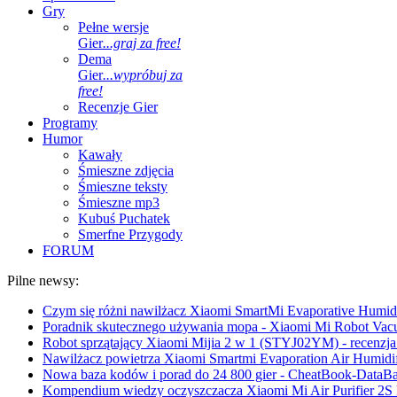
Gry
Pełne wersje
Gier
...graj za free!
Dema
Gier
...wypróbuj za
free!
Recenzje Gier
Programy
Humor
Kawały
Śmieszne zdjęcia
Śmieszne teksty
Śmieszne mp3
Kubuś Puchatek
Smerfne Przygody
FORUM
Pilne newsy:
Czym się różni nawilżacz Xiaomi SmartMi Evaporative Humidif
Poradnik skutecznego używania mopa - Xiaomi Mi Robot Vac
Robot sprzątający Xiaomi Mijia 2 w 1 (STYJ02YM) - recenzja 
Nawilżacz powietrza Xiaomi Smartmi Evaporation Air Humidifi
Nowa baza kodów i porad do 24 800 gier - CheatBook-DataB
Kompendium wiedzy oczyszczacza Xiaomi Mi Air Purifier 2S