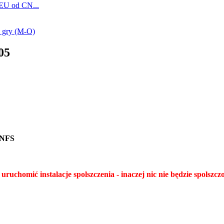
 EU od CN...
o gry (M-O)
05
) NFS
uruchomić instalacje spolszczenia - inaczej nic nie będzie spolszcz