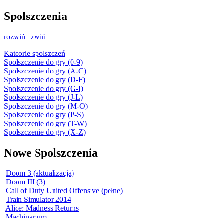
Spolszczenia
rozwiń
|
zwiń
Kateorie spolszczeń
Spolszczenie do gry (0-9)
Spolszczenie do gry (A-C)
Spolszczenie do gry (D-F)
Spolszczenie do gry (G-I)
Spolszczenie do gry (J-L)
Spolszczenie do gry (M-O)
Spolszczenie do gry (P-S)
Spolszczenie do gry (T-W)
Spolszczenie do gry (X-Z)
Nowe Spolszczenia
Doom 3 (aktualizacja)
Doom III (3)
Call of Duty United Offensive (pełne)
Train Simulator 2014
Alice: Madness Returns
Machinarium