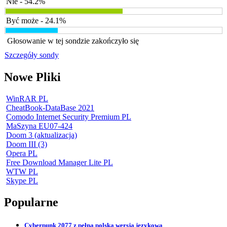
Nie - 54.2%
Być może - 24.1%
Głosowanie w tej sondzie zakończyło się
Szczegóły sondy
Nowe Pliki
WinRAR PL
CheatBook-DataBase 2021
Comodo Internet Security Premium PL
MaSzyna EU07-424
Doom 3 (aktualizacja)
Doom III (3)
Opera PL
Free Download Manager Lite PL
WTW PL
Skype PL
Popularne
Cyberpunk 2077 z pełną polską wersją językową