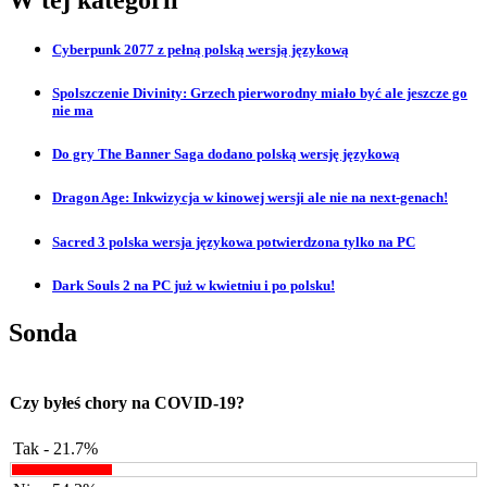
Cyberpunk 2077 z pełną polską wersją językową
Spolszczenie Divinity: Grzech pierworodny miało być ale jeszcze go
nie ma
Do gry The Banner Saga dodano polską wersję językową
Dragon Age: Inkwizycja w kinowej wersji ale nie na next-genach!
Sacred 3 polska wersja językowa potwierdzona tylko na PC
Dark Souls 2 na PC już w kwietniu i po polsku!
Sonda
Czy byłeś chory na COVID-19?
Tak - 21.7%