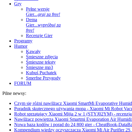
Gry
Pełne wersje
Gier
...graj za free!
Dema
Gier
...wypróbuj za
free!
Recenzje Gier
Programy
Humor
Kawały
Śmieszne zdjęcia
Śmieszne teksty
Śmieszne mp3
Kubuś Puchatek
Smerfne Przygody
FORUM
Pilne newsy:
Czym się różni nawilżacz Xiaomi SmartMi Evaporative Humidif
Poradnik skutecznego używania mopa - Xiaomi Mi Robot Vac
Robot sprzątający Xiaomi Mijia 2 w 1 (STYJ02YM) - recenzja 
Nawilżacz powietrza Xiaomi Smartmi Evaporation Air Humidifi
Nowa baza kodów i porad do 24 800 gier - CheatBook-DataB
Kompendium wiedzy oczyszczacza Xiaomi Mi Air Purifier 2S