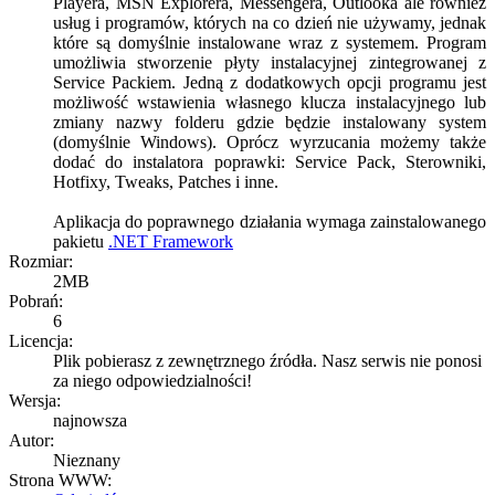
Playera, MSN Explorera, Messengera, Outlooka ale również
usług i programów, których na co dzień nie używamy, jednak
które są domyślnie instalowane wraz z systemem. Program
umożliwia stworzenie płyty instalacyjnej zintegrowanej z
Service Packiem. Jedną z dodatkowych opcji programu jest
możliwość wstawienia własnego klucza instalacyjnego lub
zmiany nazwy folderu gdzie będzie instalowany system
(domyślnie Windows). Oprócz wyrzucania możemy także
dodać do instalatora poprawki: Service Pack, Sterowniki,
Hotfixy, Tweaks, Patches i inne.
Aplikacja do poprawnego działania wymaga zainstalowanego
pakietu
.NET Framework
Rozmiar:
2MB
Pobrań:
6
Licencja:
Plik pobierasz z zewnętrznego źródła. Nasz serwis nie ponosi
za niego odpowiedzialności!
Wersja:
najnowsza
Autor:
Nieznany
Strona WWW: