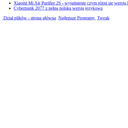
Xiaomi Mi Air Purifier 2S - wyjaśnienie czym różni się wersja
Cyberpunk 2077 z pełną polską wersją językową
Dział plików - strona główna
Najlepsze Programy
Tweak