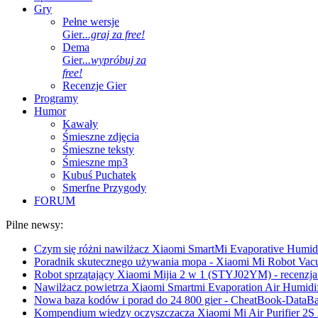
Gry
Pełne wersje
Gier
...graj za free!
Dema
Gier
...wypróbuj za
free!
Recenzje Gier
Programy
Humor
Kawały
Śmieszne zdjęcia
Śmieszne teksty
Śmieszne mp3
Kubuś Puchatek
Smerfne Przygody
FORUM
Pilne newsy:
Czym się różni nawilżacz Xiaomi SmartMi Evaporative Humidif
Poradnik skutecznego używania mopa - Xiaomi Mi Robot Vac
Robot sprzątający Xiaomi Mijia 2 w 1 (STYJ02YM) - recenzja 
Nawilżacz powietrza Xiaomi Smartmi Evaporation Air Humidifi
Nowa baza kodów i porad do 24 800 gier - CheatBook-DataB
Kompendium wiedzy oczyszczacza Xiaomi Mi Air Purifier 2S