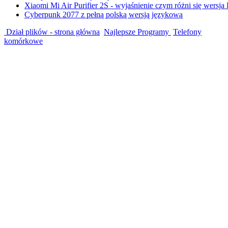
Xiaomi Mi Air Purifier 2S - wyjaśnienie czym różni się wersja
Cyberpunk 2077 z pełną polską wersją językową
Dział plików - strona główna
Najlepsze Programy
Telefony
komórkowe