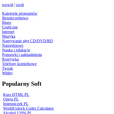
rozwiń
|
zwiń
Kategorie programów
Bezpieczeństwo
Biuro
Graficzne
Internet
Muzyka
Nagrywanie płyt CD/DVD/BD
Narzędziowe
Nauka i edukacja
Poprawki i uaktualnienia
Rozrywka
Telefony komórkowe
Tweak
Wideo
Popularny Soft
Kurs HTML PL
Opera PL
Imienniczek PL
WorldUnlock Codes Calculator
Alcohol 120% PL