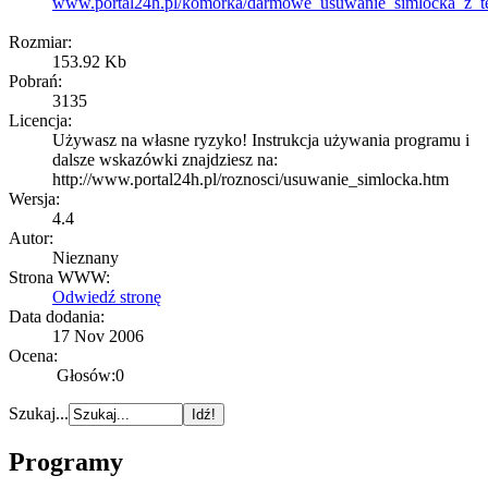
www.portal24h.pl/komorka/darmowe_usuwanie_simlocka_z_te
Rozmiar:
153.92 Kb
Pobrań:
3135
Licencja:
Używasz na własne ryzyko! Instrukcja używania programu i
dalsze wskazówki znajdziesz na:
http://www.portal24h.pl/roznosci/usuwanie_simlocka.htm
Wersja:
4.4
Autor:
Nieznany
Strona WWW:
Odwiedź stronę
Data dodania:
17 Nov 2006
Ocena:
Głosów:0
Szukaj...
Programy