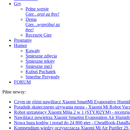
Gry
Pełne wersje
Gier
...graj za free!
Dema
Gier
...wypróbuj za
free!
Recenzje Gier
Programy
Humor
Kawały
Śmieszne zdjęcia
Śmieszne teksty
Śmieszne mp3
Kubuś Puchatek
Smerfne Przygody
FORUM
Pilne newsy:
Czym się różni nawilżacz Xiaomi SmartMi Evaporative Humidif
Poradnik skutecznego używania mopa - Xiaomi Mi Robot Vac
Robot sprzątający Xiaomi Mijia 2 w 1 (STYJ02YM) - recenzja 
Nawilżacz powietrza Xiaomi Smartmi Evaporation Air Humidifi
Nowa baza kodów i porad do 24 800 gier - CheatBook-DataB
Kompendium wiedzy oczyszczacza Xiaomi Mi Air Purifier 2S