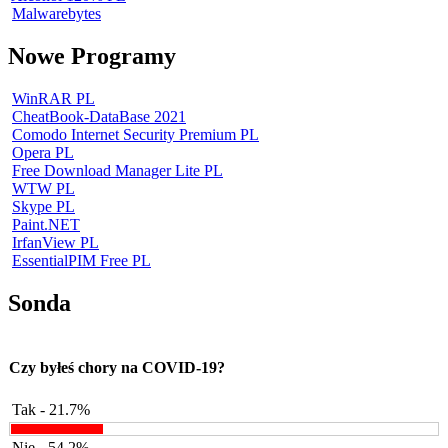
Malwarebytes
Nowe Programy
WinRAR PL
CheatBook-DataBase 2021
Comodo Internet Security Premium PL
Opera PL
Free Download Manager Lite PL
WTW PL
Skype PL
Paint.NET
IrfanView PL
EssentialPIM Free PL
Sonda
Czy byłeś chory na COVID-19?
Tak - 21.7%
Nie - 54.2%