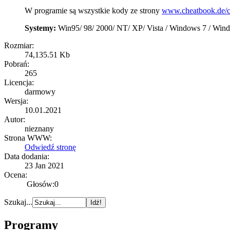
W programie są wszystkie kody ze strony
www.cheatbook.de/ch
Systemy:
Win95/ 98/ 2000/ NT/ XP/ Vista / Windows 7 / Win
Rozmiar:
74,135.51 Kb
Pobrań:
265
Licencja:
darmowy
Wersja:
10.01.2021
Autor:
nieznany
Strona WWW:
Odwiedź stronę
Data dodania:
23 Jan 2021
Ocena:
Głosów:0
Szukaj...
Programy