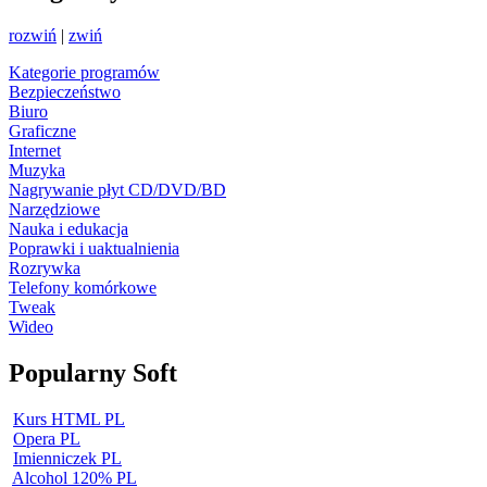
rozwiń
|
zwiń
Kategorie programów
Bezpieczeństwo
Biuro
Graficzne
Internet
Muzyka
Nagrywanie płyt CD/DVD/BD
Narzędziowe
Nauka i edukacja
Poprawki i uaktualnienia
Rozrywka
Telefony komórkowe
Tweak
Wideo
Popularny Soft
Kurs HTML PL
Opera PL
Imienniczek PL
Alcohol 120% PL