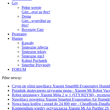
Gry
Pełne wersje
Gier
...graj za free!
Dema
Gier
...wypróbuj za
free!
Recenzje Gier
Programy
Humor
Kawały
Śmieszne zdjęcia
Śmieszne teksty
Śmieszne mp3
Kubuś Puchatek
Smerfne Przygody
FORUM
Pilne newsy:
Czym się różni nawilżacz Xiaomi SmartMi Evaporative Humidif
Poradnik skutecznego używania mopa - Xiaomi Mi Robot Vac
Robot sprzątający Xiaomi Mijia 2 w 1 (STYJ02YM) - recenzja 
Nawilżacz powietrza Xiaomi Smartmi Evaporation Air Humidifi
Nowa baza kodów i porad do 24 800 gier - CheatBook-DataB
Kompendium wiedzy oczyszczacza Xiaomi Mi Air Purifier 2S