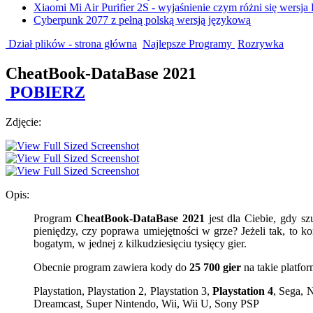
Xiaomi Mi Air Purifier 2S - wyjaśnienie czym różni się wersja
Cyberpunk 2077 z pełną polską wersją językową
Dział plików - strona główna
Najlepsze Programy
Rozrywka
CheatBook-DataBase 2021
POBIERZ
Zdjęcie:
Opis:
Program
CheatBook-DataBase 2021
jest dla Ciebie, gdy s
pieniędzy, czy poprawa umiejętności w grze? Jeżeli tak, to k
bogatym, w jednej z kilkudziesięciu tysięcy gier.
Obecnie program zawiera kody do
25 700 gier
na takie platfor
Playstation, Playstation 2, Playstation 3,
Playstation 4
, Sega,
Dreamcast, Super Nintendo, Wii, Wii U, Sony PSP