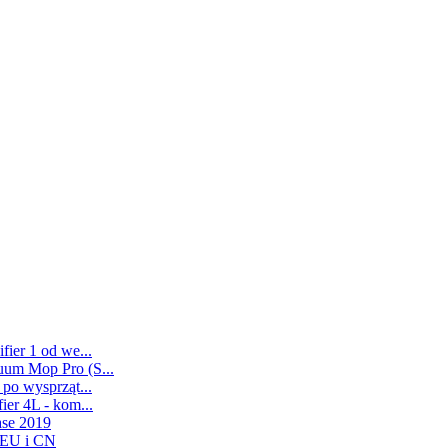
ier 1 od we...
uum Mop Pro (S...
po wysprząt...
er 4L - kom...
ase 2019
 EU i CN