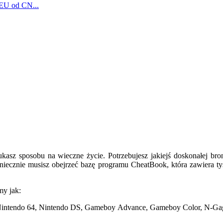
 EU od CN...
zukasz sposobu na wieczne życie. Potrzebujesz jakiejś doskonałej b
oniecznie musisz obejrzeć bazę programu CheatBook, która zawiera tys
my jak:
 Nintendo 64, Nintendo DS, Gameboy Advance, Gameboy Color, N-G