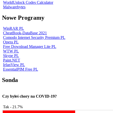
WorldUnlock Codes Calculator
Malwarebytes
Nowe Programy
WinRAR PL
CheatBook-DataBase 2021
Comodo Internet Security Premium PL
Opera PL
Free Download Manager Lite PL
WTW PL
Skype PL
Paint.NET
IrfanView PL
EssentialPIM Free PL
Sonda
Czy byłeś chory na COVID-19?
Tak - 21.7%