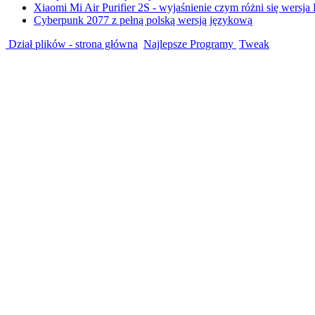
Xiaomi Mi Air Purifier 2S - wyjaśnienie czym różni się wersja
Cyberpunk 2077 z pełną polską wersją językową
Dział plików - strona główna
Najlepsze Programy
Tweak