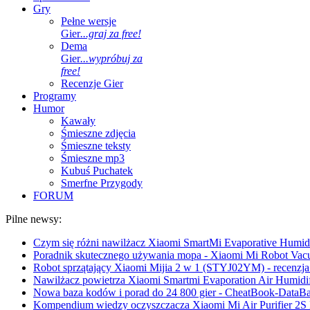
Gry
Pełne wersje
Gier
...graj za free!
Dema
Gier
...wypróbuj za
free!
Recenzje Gier
Programy
Humor
Kawały
Śmieszne zdjęcia
Śmieszne teksty
Śmieszne mp3
Kubuś Puchatek
Smerfne Przygody
FORUM
Pilne newsy:
Czym się różni nawilżacz Xiaomi SmartMi Evaporative Humidif
Poradnik skutecznego używania mopa - Xiaomi Mi Robot Vac
Robot sprzątający Xiaomi Mijia 2 w 1 (STYJ02YM) - recenzja 
Nawilżacz powietrza Xiaomi Smartmi Evaporation Air Humidifi
Nowa baza kodów i porad do 24 800 gier - CheatBook-DataB
Kompendium wiedzy oczyszczacza Xiaomi Mi Air Purifier 2S