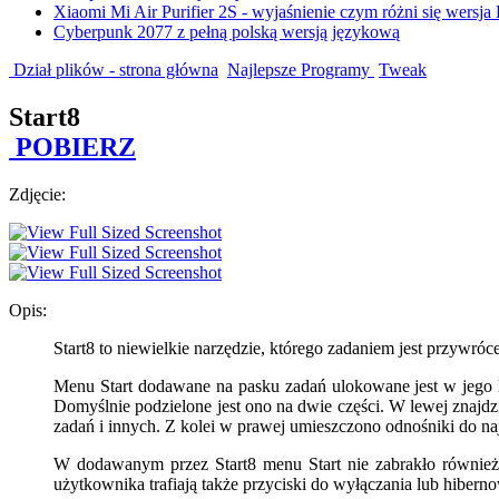
Xiaomi Mi Air Purifier 2S - wyjaśnienie czym różni się wersja
Cyberpunk 2077 z pełną polską wersją językową
Dział plików - strona główna
Najlepsze Programy
Tweak
Start8
POBIERZ
Zdjęcie:
Opis:
Start8 to niewielkie narzędzie, którego zadaniem jest przywró
Menu Start dodawane na pasku zadań ulokowane jest w jego le
Domyślnie podzielone jest ono na dwie części. W lewej znajdz
zadań i innych. Z kolei w prawej umieszczono odnośniki do na
W dodawanym przez Start8 menu Start nie zabrakło również 
użytkownika trafiają także przyciski do wyłączania lub hibe