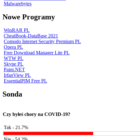
Malwarebytes
Nowe Programy
WinRAR PL
CheatBook-DataBase 2021
Comodo Internet Security Premium PL
Opera PL
Free Download Manager Lite PL
WTW PL
Skype PL
Paint.NET
IrfanView PL
EssentialPIM Free PL
Sonda
Czy byłeś chory na COVID-19?
Tak - 21.7%
Nie - 54.2%