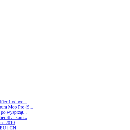
ier 1 od we...
uum Mop Pro (S...
po wysprząt...
er 4L - kom...
ase 2019
 EU i CN