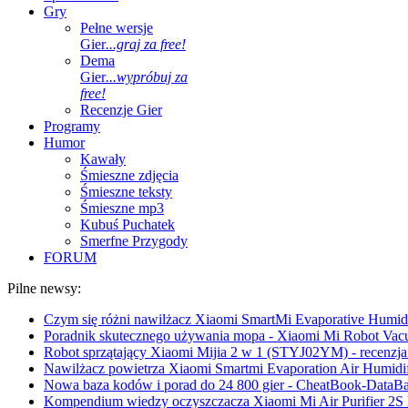
Gry
Pełne wersje
Gier
...graj za free!
Dema
Gier
...wypróbuj za
free!
Recenzje Gier
Programy
Humor
Kawały
Śmieszne zdjęcia
Śmieszne teksty
Śmieszne mp3
Kubuś Puchatek
Smerfne Przygody
FORUM
Pilne newsy:
Czym się różni nawilżacz Xiaomi SmartMi Evaporative Humidif
Poradnik skutecznego używania mopa - Xiaomi Mi Robot Vac
Robot sprzątający Xiaomi Mijia 2 w 1 (STYJ02YM) - recenzja 
Nawilżacz powietrza Xiaomi Smartmi Evaporation Air Humidifi
Nowa baza kodów i porad do 24 800 gier - CheatBook-DataB
Kompendium wiedzy oczyszczacza Xiaomi Mi Air Purifier 2S