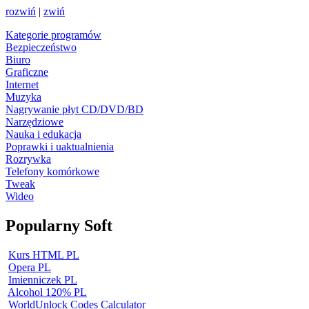
rozwiń
|
zwiń
Kategorie programów
Bezpieczeństwo
Biuro
Graficzne
Internet
Muzyka
Nagrywanie płyt CD/DVD/BD
Narzędziowe
Nauka i edukacja
Poprawki i uaktualnienia
Rozrywka
Telefony komórkowe
Tweak
Wideo
Popularny Soft
Kurs HTML PL
Opera PL
Imienniczek PL
Alcohol 120% PL
WorldUnlock Codes Calculator