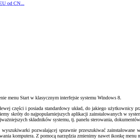
 EU od CN...
cenie menu Start w klasycznym interfejsie systemu Windows 8.
wej części i posiada standardowy układ, do jakiego użytkownicy prz
iemy skróty do najpopularniejszych aplikacji zainstalowanych w syst
jważniejszych składników systemu, tj. panelu sterowania, dokumentów 
wyszukiwarki pozwalającej sprawnie przeszukiwać zainstalowane w 
rnowania komputera. Z pomocą narzędzia zmienimy nawet ikonkę menu n