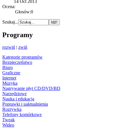
14 Oct 2013
Ocena:
Głosów:0
Szukaj...
Programy
rozwiń
|
zwiń
Kategorie programów
Bezpieczeństwo
Biuro
Graficzne
Internet
Muzyka
Nagrywanie płyt CD/DVD/BD
Narzędziowe
Nauka i edukacja
Poprawki i uaktualnienia
Rozrywka
Telefony komórkowe
Tweak
Wideo