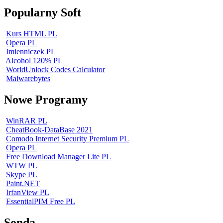
Popularny Soft
Kurs HTML PL
Opera PL
Imienniczek PL
Alcohol 120% PL
WorldUnlock Codes Calculator
Malwarebytes
Nowe Programy
WinRAR PL
CheatBook-DataBase 2021
Comodo Internet Security Premium PL
Opera PL
Free Download Manager Lite PL
WTW PL
Skype PL
Paint.NET
IrfanView PL
EssentialPIM Free PL
Sonda