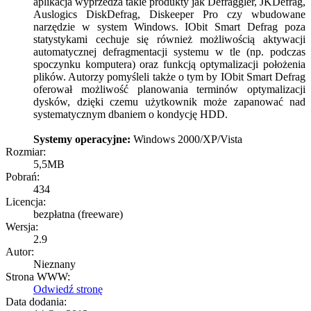
aplikacja wyprzedza takie produkty jak Defraggler, JKDefrag,
Auslogics DiskDefrag, Diskeeper Pro czy wbudowane
narzędzie w system Windows. IObit Smart Defrag poza
statystykami cechuje się również możliwością aktywacji
automatycznej defragmentacji systemu w tle (np. podczas
spoczynku komputera) oraz funkcją optymalizacji położenia
plików. Autorzy pomyśleli także o tym by IObit Smart Defrag
oferował możliwość planowania terminów optymalizacji
dysków, dzięki czemu użytkownik może zapanować nad
systematycznym dbaniem o kondycję HDD.
Systemy operacyjne:
Windows 2000/XP/Vista
Rozmiar:
5,5MB
Pobrań:
434
Licencja:
bezpłatna (freeware)
Wersja:
2.9
Autor:
Nieznany
Strona WWW:
Odwiedź stronę
Data dodania: