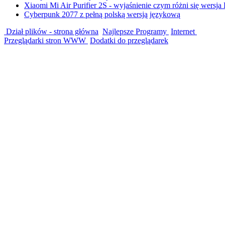
Xiaomi Mi Air Purifier 2S - wyjaśnienie czym różni się wersja
Cyberpunk 2077 z pełną polską wersją językową
Dział plików - strona główna
Najlepsze Programy
Internet
Przeglądarki stron WWW
Dodatki do przeglądarek