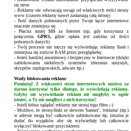
się stron
- Reklamy nie odwracają uwagi od właściwych treści strony
www (czasem reklamy nawet zasłaniają całą stronę)
- Ilość danych pobieranych przez Twoje łącze internetowe
znacznie zmniejsza się
- Płacisz mniej $$$ za Internet (np. gdy korzystasz z
połączenia
GPRS,
gdzie opłata jest zależna od ilości
pobranych danych)
- Twój procesor nie męczy się wyświetlając reklamy flash i
zmniejsza się zużycie RAM przez przeglądarkę
- Jesteś bardziej anonimowy i bezpieczny w Internecie (dzięki
zablokowaniu niektórych systemów zbierania statystyk,
skryptów szpiegowskich, adware itp.)
Wady blokowania reklam:
Pamiętaj! Z większości stron internetowych możesz za
darmo korzystać tylko dlatego, że wyświetlają reklamy.
Gdyby nie wyświetlanie reklam nie mogłyby w ogóle
istnieć, a Ty nie mógłbyś z nich korzystać!
- Jeżeli lubisz oglądać reklamy nie stosuj tego filtru ;-)
- Możliwe, że strony/linki ze słowem 'banner', 'reklama' (itp.)
w adresie mogą być całkowicie zablokowane itp. (można je
dodać do wyjątków aby się wyświetlały lub całkowicie
wyłączyć blokowanie przyciskiem)