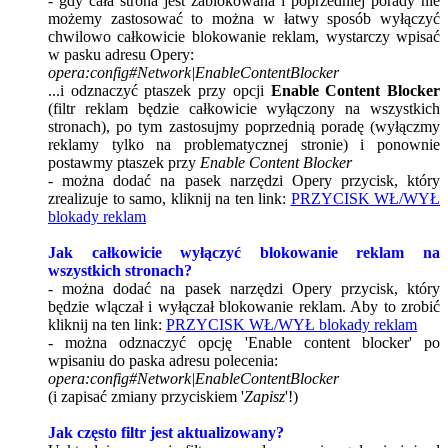
- gdy cała strona jest zablokowana i poprzedniej porady nie
możemy zastosować to można w łatwy sposób wyłączyć
chwilowo całkowicie blokowanie reklam, wystarczy wpisać
w pasku adresu Opery:
opera:config#Network|EnableContentBlocker
...i odznaczyć ptaszek przy opcji
Enable Content Blocker
(filtr reklam będzie całkowicie wyłączony na wszystkich
stronach), po tym zastosujmy poprzednią poradę (wyłączmy
reklamy tylko na problematycznej stronie) i ponownie
postawmy ptaszek przy
Enable Content Blocker
- można dodać na pasek narzędzi Opery przycisk, który
zrealizuje to samo, kliknij na ten link:
PRZYCISK WŁ/WYŁ
blokady reklam
Jak całkowicie wyłączyć blokowanie reklam na
wszystkich stronach?
- można dodać na pasek narzędzi Opery przycisk, który
będzie wlączał i wyłączał blokowanie reklam. Aby to zrobić
kliknij na ten link:
PRZYCISK WŁ/WYŁ blokady reklam
- można odznaczyć opcję 'Enable content blocker' po
wpisaniu do paska adresu polecenia:
opera:config#Network|EnableContentBlocker
(i zapisać zmiany przyciskiem '
Zapisz
'!)
Jak często filtr jest aktualizowany?