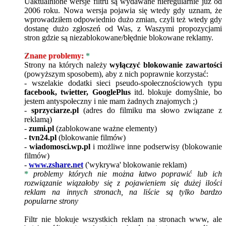
Uaktualnione wersje filtru są wydawane nieregularnie już od
2006 roku. Nowa wersja pojawia się wtedy gdy uznam, że
wprowadziłem odpowiednio dużo zmian, czyli też wtedy gdy
dostanę dużo zgłoszeń od Was, z Waszymi propozycjami
stron gdzie są niezablokowane/błędnie blokowane reklamy.
Znane problemy:
*
Strony na których należy
wyłączyć blokowanie zawartości
(powyższym sposobem), aby z nich poprawnie korzystać:
- wszelakie dodatki sieci pseudo-społecznościowych typu
facebook, twietter, GooglePlus
itd. blokuje domyślnie, bo
jestem antyspołeczny i nie mam żadnych znajomych ;)
-
sprzyciarze.pl
(adres do filmiku ma słowo związane z
reklamą)
-
zumi.pl
(zablokowane ważne elementy)
-
tvn24.pl
(blokowanie filmów)
-
wiadomosci.wp.pl
i możliwe inne podserwisy (blokowanie
filmów)
-
www.zshare.net
('wykrywa' blokowanie reklam)
*
problemy których nie można łatwo poprawić lub ich
rozwiązanie wiązałoby się z pojawieniem się dużej ilości
reklam na innych stronach, na liście są tylko bardzo
popularne strony
Filtr nie blokuje wszystkich reklam na stronach www, ale