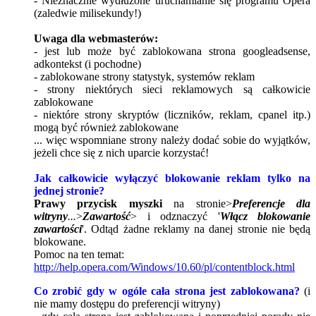
- Nieznacznie wydłużone uruchamianie się programu Opera
(zaledwie milisekundy!)
Uwaga dla webmasterów:
- jest lub może być zablokowana strona googleadsense,
adkontekst (i pochodne)
- zablokowane strony statystyk, systemów reklam
- strony niektórych sieci reklamowych są całkowicie
zablokowane
- niektóre strony skryptów (liczników, reklam, cpanel itp.)
mogą być również zablokowane
... więc wspomniane strony należy dodać sobie do wyjątków,
jeżeli chce się z nich uparcie korzystać!
Jak całkowicie wyłączyć blokowanie reklam tylko na
jednej stronie?
Prawy przycisk myszki
na stronie>
Preferencje dla
witryny
...
>
Zawartość
> i odznaczyć '
Włącz blokowanie
zawartości
'. Odtąd żadne reklamy na danej stronie nie będą
blokowane.
Pomoc na ten temat:
http://help.opera.com/Windows/10.60/pl/contentblock.html
Co zrobić gdy w ogóle cała strona jest zablokowana?
(i
nie mamy dostępu do preferencji witryny)