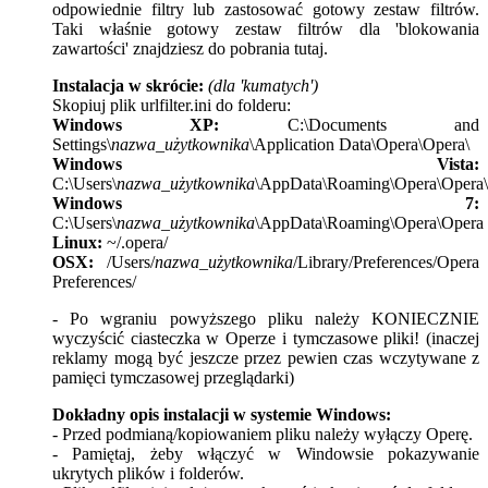
odpowiednie filtry lub zastosować gotowy zestaw filtrów.
Taki właśnie gotowy zestaw filtrów dla 'blokowania
zawartości' znajdziesz do pobrania tutaj.
Instalacja w skrócie:
(dla 'kumatych')
Skopiuj plik urlfilter.ini do folderu:
Windows XP:
C:\Documents and
Settings\
nazwa_użytkownika
\Application Data\Opera\Opera\
Windows Vista:
C:\Users\
nazwa_użytkownika
\AppData\Roaming\Opera\Opera\
Windows 7:
C:\Users\
nazwa_użytkownika
\AppData\Roaming\Opera\Opera
Linux:
~/.opera/
OSX:
/Users/
nazwa_użytkownika
/Library/Preferences/Opera
Preferences/
- Po wgraniu powyższego pliku należy KONIECZNIE
wyczyścić ciasteczka w Operze i tymczasowe pliki! (inaczej
reklamy mogą być jeszcze przez pewien czas wczytywane z
pamięci tymczasowej przeglądarki)
Dokładny opis instalacji w systemie Windows:
- Przed podmianą/kopiowaniem pliku należy wyłączy Operę.
- Pamiętaj, żeby włączyć w Windowsie pokazywanie
ukrytych plików i folderów.