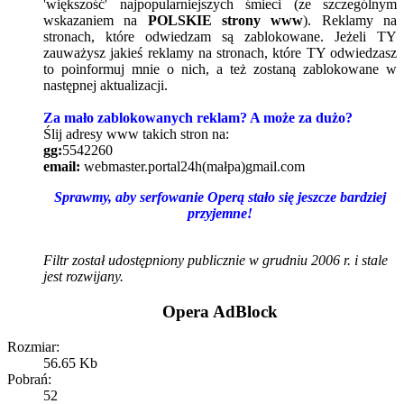
'większość' najpopularniejszych śmieci (ze szczególnym
wskazaniem na
POLSKIE strony www
). Reklamy na
stronach, które odwiedzam są zablokowane. Jeżeli TY
zauważysz jakieś reklamy na stronach, które TY odwiedzasz
to poinformuj mnie o nich, a też zostaną zablokowane w
następnej aktualizacji.
Za mało zablokowanych reklam? A może za dużo?
Ślij adresy www takich stron na:
gg:
5542260
email:
webmaster.portal24h(małpa)gmail.com
Sprawmy, aby serfowanie Operą stało się jeszcze bardziej
przyjemne!
Filtr został udostępniony publicznie w grudniu 2006 r. i stale
jest rozwijany.
Opera AdBlock
Rozmiar:
56.65 Kb
Pobrań:
52