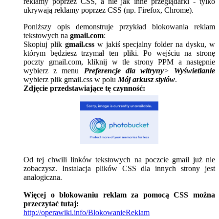
reklamy poprzez CSS, a nie jak inne przeglądarki - tylko
ukrywają reklamy poprzez CSS (np. Firefox, Chrome).
Poniższy opis demonstruje przykład blokowania reklam
tekstowych na
gmail.com
:
Skopiuj plik
gmail.css
w jakiś specjalny folder na dysku, w
którym będziesz trzymał ten pliki. Po wejściu na stronę
poczty gmail.com, kliknij w tle strony PPM a następnie
wybierz z menu
Preferencje dla witryny
>
Wyświetlanie
wybierz plik gmail.css w polu
Mój arkusz stylów
.
Zdjęcie przedstawiające tę czynność:
Od tej chwili linków tekstowych na poczcie gmail już nie
zobaczysz. Instalacja plików CSS dla innych strony jest
analogiczna.
Więcej o blokowaniu reklam za pomocą CSS można
przeczytać tutaj:
http://operawiki.info/BlokowanieReklam