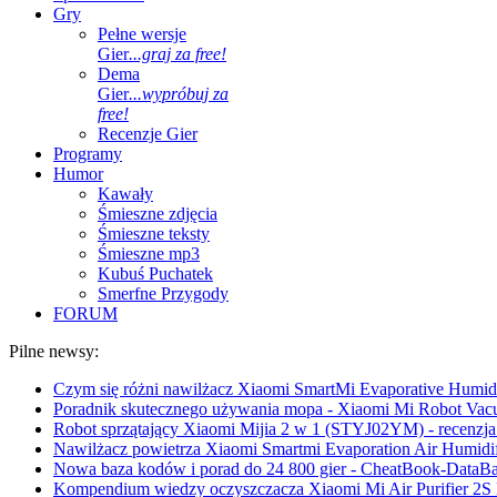
Gry
Pełne wersje
Gier
...graj za free!
Dema
Gier
...wypróbuj za
free!
Recenzje Gier
Programy
Humor
Kawały
Śmieszne zdjęcia
Śmieszne teksty
Śmieszne mp3
Kubuś Puchatek
Smerfne Przygody
FORUM
Pilne newsy:
Czym się różni nawilżacz Xiaomi SmartMi Evaporative Humidif
Poradnik skutecznego używania mopa - Xiaomi Mi Robot Vac
Robot sprzątający Xiaomi Mijia 2 w 1 (STYJ02YM) - recenzja 
Nawilżacz powietrza Xiaomi Smartmi Evaporation Air Humidifi
Nowa baza kodów i porad do 24 800 gier - CheatBook-DataB
Kompendium wiedzy oczyszczacza Xiaomi Mi Air Purifier 2S