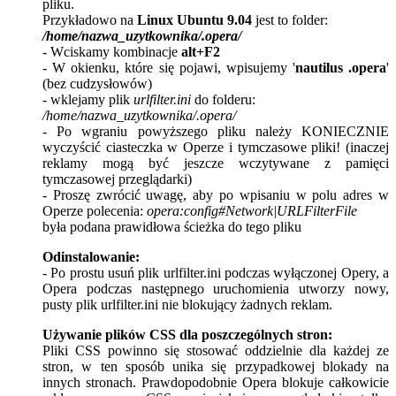
pliku.
Przykładowo na
Linux Ubuntu 9.04
jest to folder:
/home/nazwa_uzytkownika/.opera/
- Wciskamy kombinacje
alt+F2
- W okienku, które się pojawi, wpisujemy '
nautilus .opera
'
(bez cudzysłowów)
- wklejamy plik
urlfilter.ini
do folderu:
/home/nazwa_uzytkownika/.opera/
- Po wgraniu powyższego pliku należy KONIECZNIE
wyczyścić ciasteczka w Operze i tymczasowe pliki! (inaczej
reklamy mogą być jeszcze wczytywane z pamięci
tymczasowej przeglądarki)
- Proszę zwrócić uwagę, aby po wpisaniu w polu adres w
Operze polecenia:
opera:config#Network|URLFilterFile
była podana prawidłowa ścieżka do tego pliku
Odinstalowanie:
- Po prostu usuń plik urlfilter.ini podczas wyłączonej Opery, a
Opera podczas następnego uruchomienia utworzy nowy,
pusty plik urlfilter.ini nie blokujący żadnych reklam.
Używanie plików CSS dla poszczególnych stron:
Pliki CSS powinno się stosować oddzielnie dla każdej ze
stron, w ten sposób unika się przypadkowej blokady na
innych stronach. Prawdopodobnie Opera blokuje całkowicie