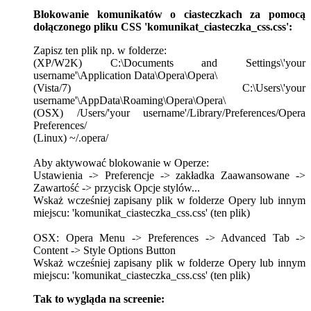
Blokowanie komunikatów o ciasteczkach za pomocą
dołączonego pliku CSS 'komunikat_ciasteczka_css.css':
Zapisz ten plik np. w folderze:
(XP/W2K) C:\Documents and Settings\'your
username'\Application Data\Opera\Opera\
(Vista/7) C:\Users\'your
username'\AppData\Roaming\Opera\Opera\
(OSX) /Users/'your username'/Library/Preferences/Opera
Preferences/
(Linux) ~/.opera/
Aby aktywować blokowanie w Operze:
Ustawienia -> Preferencje -> zakładka Zaawansowane ->
Zawartość -> przycisk Opcje stylów...
Wskaż wcześniej zapisany plik w folderze Opery lub innym
miejscu: 'komunikat_ciasteczka_css.css' (ten plik)
OSX: Opera Menu -> Preferences -> Advanced Tab ->
Content -> Style Options Button
Wskaż wcześniej zapisany plik w folderze Opery lub innym
miejscu: 'komunikat_ciasteczka_css.css' (ten plik)
Tak to wygląda na screenie: