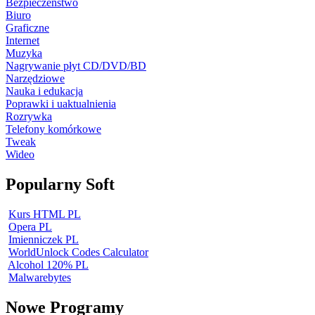
Bezpieczeństwo
Biuro
Graficzne
Internet
Muzyka
Nagrywanie płyt CD/DVD/BD
Narzędziowe
Nauka i edukacja
Poprawki i uaktualnienia
Rozrywka
Telefony komórkowe
Tweak
Wideo
Popularny Soft
Kurs HTML PL
Opera PL
Imienniczek PL
WorldUnlock Codes Calculator
Alcohol 120% PL
Malwarebytes
Nowe Programy