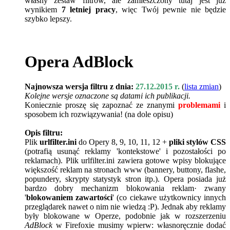
własny zestaw filtrów, ale zamieszczony tutaj jest już
wynikiem
7 letniej pracy
, więc Twój pewnie nie będzie
szybko lepszy.
Opera AdBlock
Najnowsza wersja filtru z dnia:
27.12.
2015 r.
(
lista zmian
)
Kolejne wersje oznaczone są datami ich publikacji.
Koniecznie proszę się zapoznać ze znanymi
problemami
i
sposobem ich rozwiązywania! (na dole opisu)
Opis filtru:
Plik
urlfilter.ini
do Opery 8, 9, 10, 11, 12 +
pliki stylów CSS
(potrafią usunąć reklamy 'kontekstowe' i pozostałości po
reklamach). Plik urlfilter.ini zawiera gotowe wpisy blokujące
większość reklam na stronach www (bannery, buttony, flashe,
popundery, skrypty statystyk stron itp.). Opera posiada już
bardzo dobry mechanizm blokowania reklam· zwany
'
blokowaniem zawartości
' (co ciekawe użytkownicy innych
przeglądarek nawet o nim nie wiedzą :P). Jednak aby reklamy
były blokowane w Operze, podobnie jak w rozszerzeniu
AdBlock
w Firefoxie musimy wpierw: własnoręcznie dodać