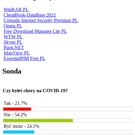
WinRAR PL
CheatBook-DataBase 2021
Comodo Internet Security Premium PL
Opera PL
Free Download Manager Lite PL
WTW PL
Skype PL
Paint.NET
IrfanView PL
EssentialPIM Free PL
Sonda
Czy byłeś chory na COVID-19?
Tak - 21.7%
Nie - 54.2%
Być może - 24.1%