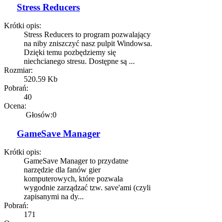
Stress Reducers
Krótki opis:
Stress Reducers to program pozwalający
na niby zniszczyć nasz pulpit Windowsa.
Dzięki temu pozbędziemy się
niechcianego stresu. Dostępne są ...
Rozmiar:
520.59 Kb
Pobrań:
40
Ocena:
Głosów:0
GameSave Manager
Krótki opis:
GameSave Manager to przydatne
narzędzie dla fanów gier
komputerowych, które pozwala
wygodnie zarządzać tzw. save'ami (czyli
zapisanymi na dy...
Pobrań:
171