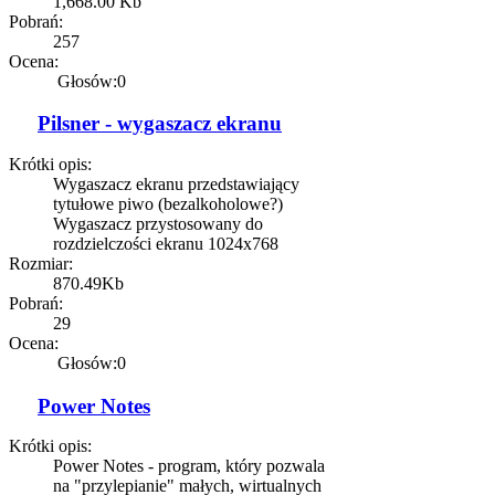
1,668.00 Kb
Pobrań:
257
Ocena:
Głosów:0
Pilsner - wygaszacz ekranu
Krótki opis:
Wygaszacz ekranu przedstawiający
tytułowe piwo (bezalkoholowe?)
Wygaszacz przystosowany do
rozdzielczości ekranu 1024x768
Rozmiar:
870.49Kb
Pobrań:
29
Ocena:
Głosów:0
Power Notes
Krótki opis:
Power Notes - program, który pozwala
na "przylepianie" małych, wirtualnych