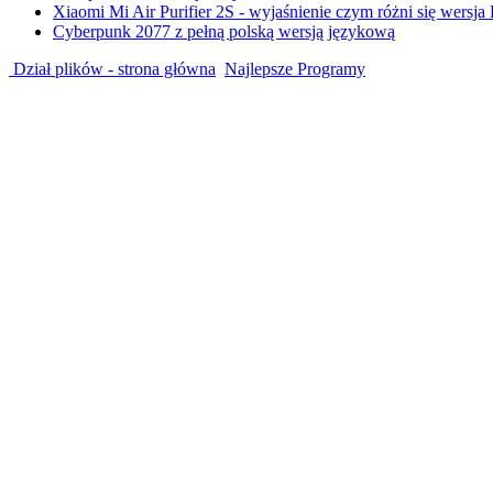
Xiaomi Mi Air Purifier 2S - wyjaśnienie czym różni się wersja
Cyberpunk 2077 z pełną polską wersją językową
Dział plików - strona główna
Najlepsze Programy