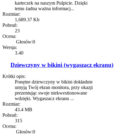
karteczek na naszym Pulpicie. Dzięki
temu żadna ważna informacj...
Rozmiar:
1,689.37 Kb
Pobrań:
23
Ocena:
Głosów:0
Wersja:
3.40
Dziewczyny w bikini (wygaszacz ekranu)
Krótki opis:
Ponętne dziewczyny w bikini dokładnie
umyją Twój ekran monitora, przy okazji
prezentując swoje niekwestionowane
wdzięki. Wygaszacz ekranu ...
Rozmiar:
43.4 MB
Pobrań:
315
Ocena:
Głosów:0