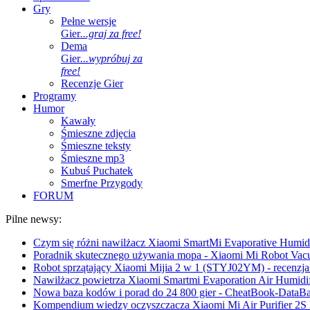
Gry
Pełne wersje
Gier
...graj za free!
Dema
Gier
...wypróbuj za
free!
Recenzje Gier
Programy
Humor
Kawały
Śmieszne zdjęcia
Śmieszne teksty
Śmieszne mp3
Kubuś Puchatek
Smerfne Przygody
FORUM
Pilne newsy:
Czym się różni nawilżacz Xiaomi SmartMi Evaporative Humidif
Poradnik skutecznego używania mopa - Xiaomi Mi Robot Vac
Robot sprzątający Xiaomi Mijia 2 w 1 (STYJ02YM) - recenzja 
Nawilżacz powietrza Xiaomi Smartmi Evaporation Air Humidifi
Nowa baza kodów i porad do 24 800 gier - CheatBook-DataB
Kompendium wiedzy oczyszczacza Xiaomi Mi Air Purifier 2S