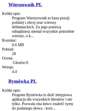
Wierszownik PL
Krótki opis:
Program Wierszownik to baza poezji
polskiej i obcej oraz wierszy
debiutanckich. Za jego pomocą
odnajdziesz niemal wszystkie potrzebne
wiersze, o k...
Rozmiar:
6.6 MB
Pobrań:
28
Ocena:
Głosów:0
Wersja:
4.4
Rymówka PL
Krótki opis:
Program Rymówka to dość nietypowa
aplikacja dla wszystkich literatów i nie
tylko. Pozwala ona łatwo znaleźć rymy
do podanego słowa - korz...