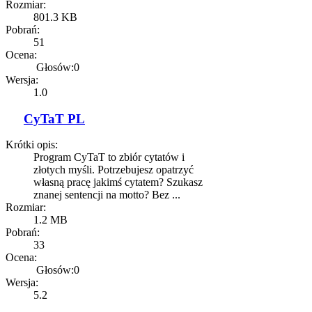
Rozmiar:
801.3 KB
Pobrań:
51
Ocena:
Głosów:0
Wersja:
1.0
CyTaT PL
Krótki opis:
Program CyTaT to zbiór cytatów i
złotych myśli. Potrzebujesz opatrzyć
własną pracę jakimś cytatem? Szukasz
znanej sentencji na motto? Bez ...
Rozmiar:
1.2 MB
Pobrań:
33
Ocena:
Głosów:0
Wersja:
5.2