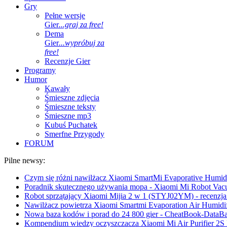
Gry
Pełne wersje
Gier
...graj za free!
Dema
Gier
...wypróbuj za
free!
Recenzje Gier
Programy
Humor
Kawały
Śmieszne zdjęcia
Śmieszne teksty
Śmieszne mp3
Kubuś Puchatek
Smerfne Przygody
FORUM
Pilne newsy:
Czym się różni nawilżacz Xiaomi SmartMi Evaporative Humidif
Poradnik skutecznego używania mopa - Xiaomi Mi Robot Vac
Robot sprzątający Xiaomi Mijia 2 w 1 (STYJ02YM) - recenzja 
Nawilżacz powietrza Xiaomi Smartmi Evaporation Air Humidifi
Nowa baza kodów i porad do 24 800 gier - CheatBook-DataB
Kompendium wiedzy oczyszczacza Xiaomi Mi Air Purifier 2S