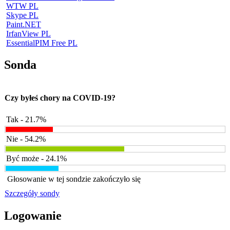
WTW PL
Skype PL
Paint.NET
IrfanView PL
EssentialPIM Free PL
Sonda
Czy byłeś chory na COVID-19?
Tak - 21.7%
Nie - 54.2%
Być może - 24.1%
Głosowanie w tej sondzie zakończyło się
Szczegóły sondy
Logowanie