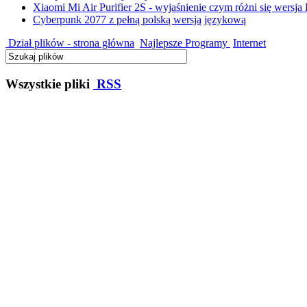
Xiaomi Mi Air Purifier 2S - wyjaśnienie czym różni się wersja
Cyberpunk 2077 z pełną polską wersją językową
Dział plików - strona główna
Najlepsze Programy
Internet
Wszystkie pliki
RSS