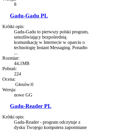
8
Gadu-Gadu PL
Krótki opis:
Gadu-Gadu to pierwszy polski program,
umożliwiający bezpośrednią
komunikację w Internecie w oparciu o
technologię Instant Messaging. Ponadto
...
Rozmiar:
44,1MB
Pobrań:
224
Ocena:
Głosów:0
Wersja:
nowe GG
Gadu-Reader PL
Krótki opis:
Gadu-Reader - program odczytuje z
dysku Twojego komputera zapomniane