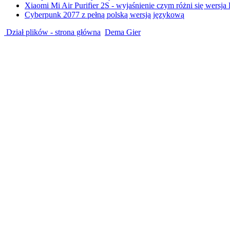
Xiaomi Mi Air Purifier 2S - wyjaśnienie czym różni się wersja
Cyberpunk 2077 z pełną polską wersją językową
Dział plików - strona główna
Dema Gier