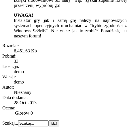
Dzięki środowiskowi 3D stary "wąż" zyskał zupełnie nowej
przestrzeni, wypróbuj go!
UWAGA!
Instalator gry jak i samą grę należy na najnowszych
systemach operacyjnych uruchamiać w "trybie zgodności z
Windows 98/ME". Nie wiesz jak to zrobić? Poradź się na
naszym forum!
Rozmiar:
6,451.63 Kb
Pobrań:
33
Licencja:
demo
Wersja:
demo
Autor:
Nieznany
Data dodania:
28 Oct 2013
Ocena:
Głosów:0
Szukaj...