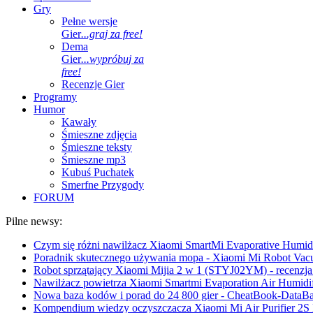
Gry
Pełne wersje
Gier
...graj za free!
Dema
Gier
...wypróbuj za
free!
Recenzje Gier
Programy
Humor
Kawały
Śmieszne zdjęcia
Śmieszne teksty
Śmieszne mp3
Kubuś Puchatek
Smerfne Przygody
FORUM
Pilne newsy:
Czym się różni nawilżacz Xiaomi SmartMi Evaporative Humidif
Poradnik skutecznego używania mopa - Xiaomi Mi Robot Vac
Robot sprzątający Xiaomi Mijia 2 w 1 (STYJ02YM) - recenzja 
Nawilżacz powietrza Xiaomi Smartmi Evaporation Air Humidifi
Nowa baza kodów i porad do 24 800 gier - CheatBook-DataB
Kompendium wiedzy oczyszczacza Xiaomi Mi Air Purifier 2S